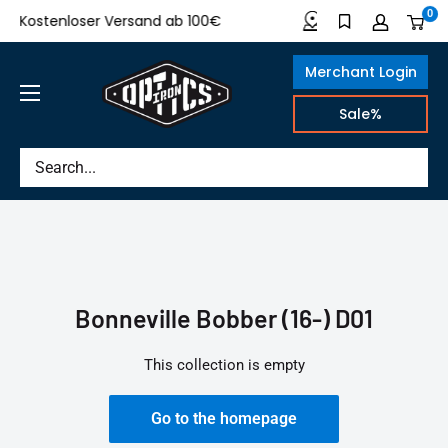
Directly
0
Kostenloser Versand ab 100€
Made in German
to
the
Merchant Login
content
IRON
Sale%
OPTICS
Bonneville Bobber (16-) D01
This collection is empty
Go to the homepage