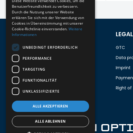
Diese Website verwendet Cookies, um die
Benutzerfreundlichkeit zu verbessern.
Durch die Nutzung unserer Website
erklären Sie sich mit der Verwendung von
Cookies in Übereinstimmung mit unserer
Cookie-Richtlinie einverstanden.
Weitere
REGISTER FOR THE
LEGAL
Informationen
NEWSLETTER
GTC
UNBEDINGT ERFORDERLICH
Stay up to date on newcomers for the
Data pr
PERFORMANCE
latest models!
Imprint
TARGETING
Payment
FUNKTIONALITÄT
Your email
Right of
UNKLASSIFIZIERTE
Send
ALLE AKZEPTIEREN
ALLE ABLEHNEN
IRON OPT