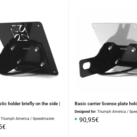
tic holder briefly on the side |
Basic carrier license plate hold
Designed for
: Triumph America / Spe
Special
90,95€
: Triumph America / Speedmaster
Price
l
5€