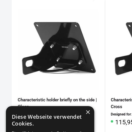
Characteristic holder briefly on the side |
Characteris
Clean
Cross
×
Designed for
: Triumph America / Speedmaster
Designed for
Diese Webseite verwendet
Special
Specia
115,95€
115,9
Cookies.
Price
Price