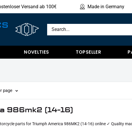
ostenloser Versand ab 100€
Made in Germany
Sho
CS
NOVELTIES
TOPSELLER
P
r page
a 986mk2 (14-16)
rcycle parts for Triumph America 986MK2 (14-16) online ✓ Quality mad