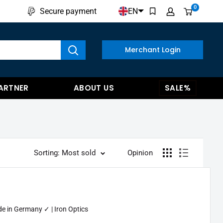
0
EN
Secure payment
w results
Merchant Login
ARTNER
ABOUT US
SALE%
Sorting: Most sold
Opinion
e in Germany ✓ | Iron Optics