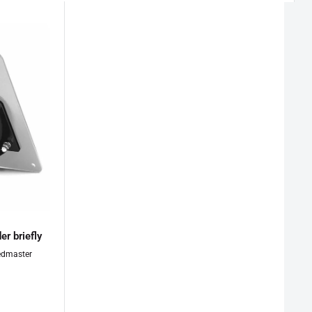
er briefly
edmaster