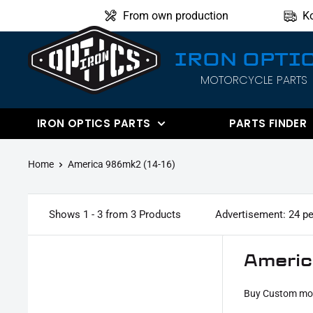
Directly
From own production
K
to
the
IRON OPTI
content
MOTORCYCLE PARTS
IRON
OPTICS
IRON OPTICS PARTS
PARTS FINDER
Home
America 986mk2 (14-16)
Shows 1 - 3 from 3 Products
Advertisement: 24 pe
Americ
Buy Custom moto