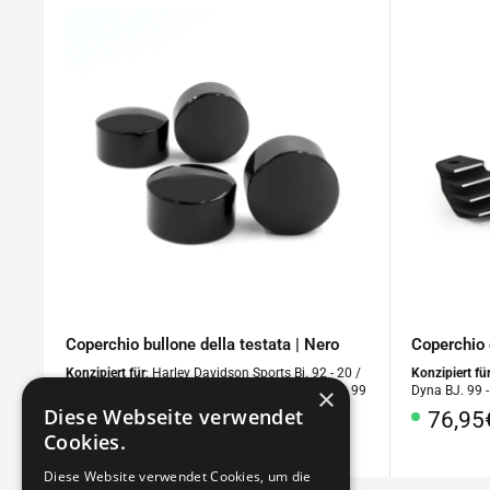
Coperchio bullone della testata | Nero
Coperchio 
Konzipiert für
: Harley Davidson Sports Bj. 92 - 20 /
Konzipiert fü
×
Softail Bj. 99 - 17 / Dyna BJ. 99 - 17 / Touring Bj. 99
Dyna BJ. 99 -
- 17
Diese Webseite verwendet
Prezz
76,95
Prezzo
49,95€
Cookies.
specia
speciale
Diese Website verwendet Cookies, um die