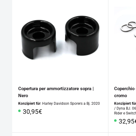
Copertura per ammortizzatore sopra |
Coperchio 
Nero
cromo
Konzipiert für
: Harley Davidson Sporers a Bj. 2020
Konzipiert fü
/ Dyna BJ. 06
Prezzo
30,95€
Rider e Switc
speciale
Prezz
32,95
specia