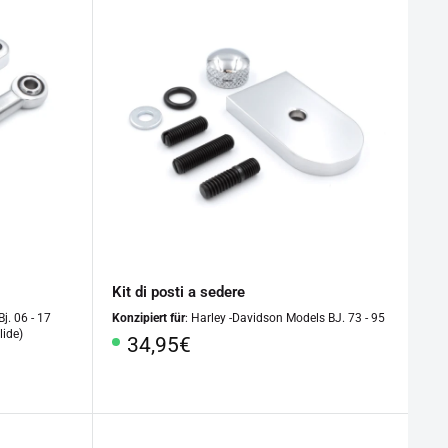
Kit di posti a sedere
j. 06 - 17
Konzipiert für
: Harley -Davidson Models BJ. 73 - 95
lide)
Prezzo
34,95€
speciale