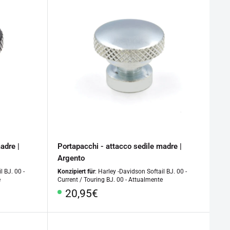
adre |
Portapacchi - attacco sedile madre |
Argento
l BJ. 00 -
Konzipiert für
: Harley -Davidson Softail BJ. 00 -
e
Current / Touring BJ. 00 - Attualmente
Prezzo
20,95€
speciale