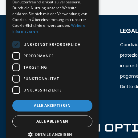
Benutzerfreundlichkeit zu verbessern.
Durch die Nutzung unserer Website
erklären Sie sich mit der Verwendung von
Cookies in Übereinstimmung mit unserer
Cookie-Richtlinie einverstanden.
Weitere
REGISTRATI PER LA
LEGAL
Informationen
NEWSLETTER
Condizio
UNBEDINGT ERFORDERLICH
Rimani aggiornato sui nuovi arrivati ​​per
protezio
PERFORMANCE
gli ultimi modelli!
impront
TARGETING
pagamen
FUNKTIONALITÄT
La tua email
Diritto di
UNKLASSIFIZIERTE
Inviare
ALLE AKZEPTIEREN
ALLE ABLEHNEN
IRON OPT
DETAILS ANZEIGEN