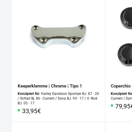
Keeperklemme | Chrome | Tipo 1
Coperchio d
Konzipiert für
: Harley Davidson Sportser BJ. 87 - 20
Konzipiert fü
/ Softail Bj. 86 - Current / Dyna BJ. 93 - 17 / V -Rod
Current / Dyn
BJ. 02 - 17
Prezz
79,95
Prezzo
33,95€
specia
speciale