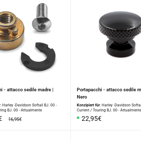
i - attacco sedile madre |
Portapacchi - attacco sedile m
Nero
r
: Harley -Davidson Softail BJ. 00 -
Konzipiert für
: Harley -Davidson Softai
ring BJ. 00 - Attualmente
Current / Touring BJ. 00 - Attualment
o
Prezzo
€
22,95€
prezzo
16,95€
regolare
le
speciale