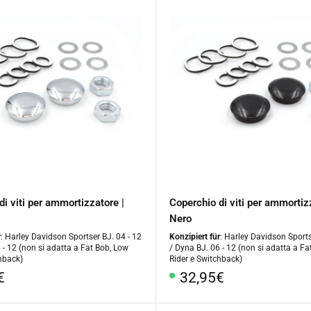
di viti per ammortizzatore |
Coperchio di viti per ammortiz
Nero
r
: Harley Davidson Sportser BJ. 04 - 12
Konzipiert für
: Harley Davidson Sports
 - 12 (non si adatta a Fat Bob, Low
/ Dyna BJ. 06 - 12 (non si adatta a Fa
hback)
Rider e Switchback)
o
Prezzo
€
32,95€
le
speciale