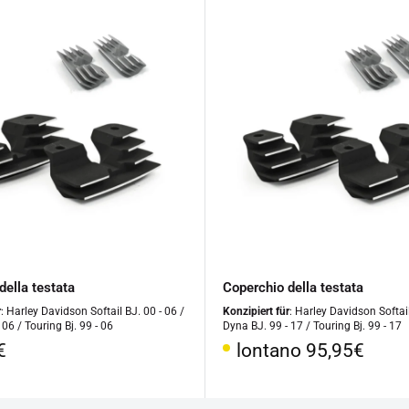
della testata
Coperchio della testata
r
: Harley Davidson Softail BJ. 00 - 06 /
Konzipiert für
: Harley Davidson Softail
 06 / Touring Bj. 99 - 06
Dyna BJ. 99 - 17 / Touring Bj. 99 - 17
o
Prezzo
€
lontano 95,95€
le
speciale