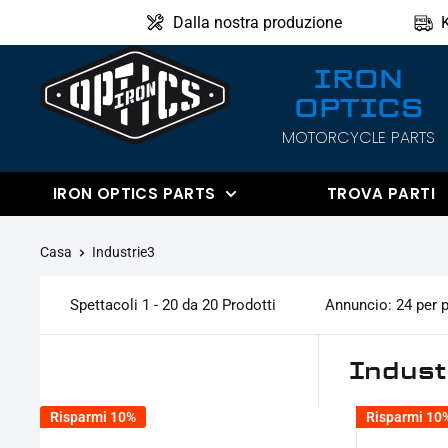
Direttamente
Dalla nostra produzione
al
IRON
contenuto
OPTICS
IRON
MOTORCYCLE PARTS
OPTICS
IRON OPTICS PARTS
TROVA PARTI
Casa
Industrie3
Spettacoli 1 - 20 da 20 Prodotti
Annuncio: 24 per 
Indust
Risparmi 10%
Risparmi 10