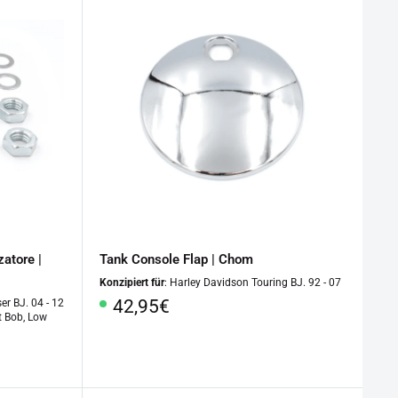
zatore |
Tank Console Flap | Chom
Konzipiert für
: Harley Davidson Touring BJ. 92 - 07
Prezzo
42,95€
er BJ. 04 - 12
t Bob, Low
speciale