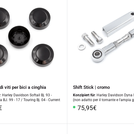
i viti per bici a cinghia
Shift Stick | cromo
r
: Harley Davidson Softail Bj. 93 -
Konzipiert für
: Harley Davidson Dyna B
a BJ. 99 - 17 / Touring Bj. 04 - Current
(non adatto per il tornante e l'ampia g
o
Prezzo
€
75,95€
le
speciale