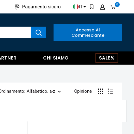
0
IT
Pagamento sicuro
a i prodotti
Accesso Al
Commerciante
ARTNER
CHI SIAMO
SALE%
Ordinamento: Alfabetico, a-z
Opinione