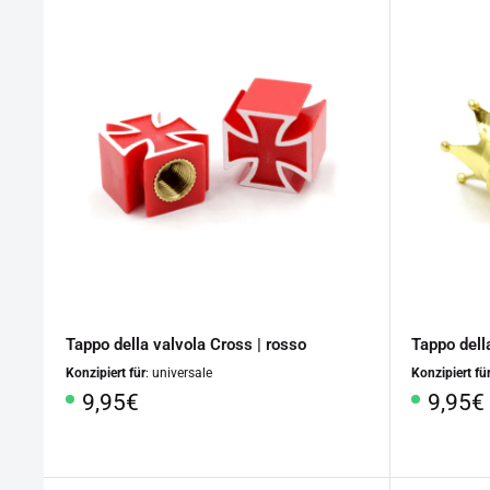
Tappo della valvola Cross | rosso
Tappo dell
Konzipiert für
: universale
Konzipiert fü
Prezzo
Prezz
9,95€
9,95€
speciale
specia