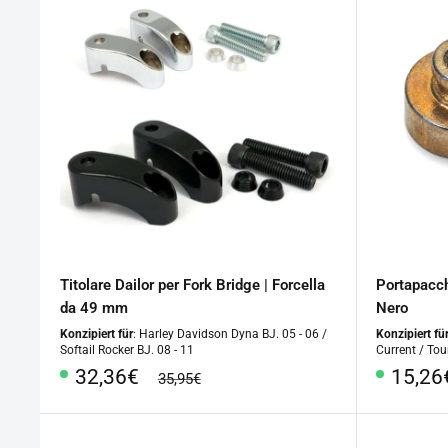
Titolare Dailor per Fork Bridge | Forcella
Portapacch
da 49 mm
Nero
Konzipiert für
: Harley Davidson Dyna BJ. 05 - 06 /
Konzipiert fü
Softail Rocker BJ. 08 - 11
Current / Tou
Prezzo
Prezz
32,36€
15,26
prezzo
35,95€
regolare
speciale
specia