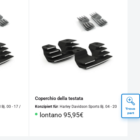
Coperchio della testata
 Bj. 00 - 17 /
Konzipiert für
: Harley Davidson Sports Bj. 04 - 20
Prezzo
lontano 95,95€
speciale