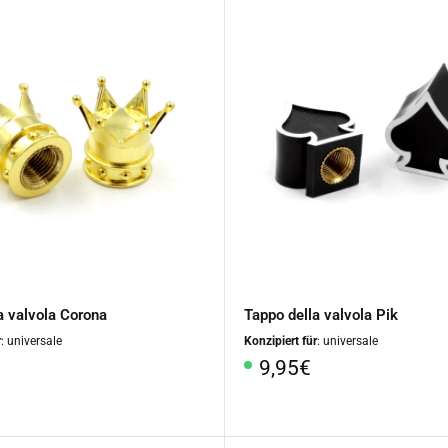
a valvola Corona
Tappo della valvola Pik
r
: universale
Konzipiert für
: universale
o
Prezzo
9,95€
le
speciale