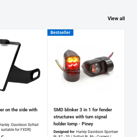
View all
Bestseller
er on the side with
SMD blinker 3 in 1 for fender
Scr
structures with turn signal
Des
Bj. 
holder Iomp - Piney
 Harley -Davidson Softail
t suitable for FXDR)
Designed for
: Harley Davidson Sportser
Bj. 87 - 20 / Softail Bj. 86 - Current /