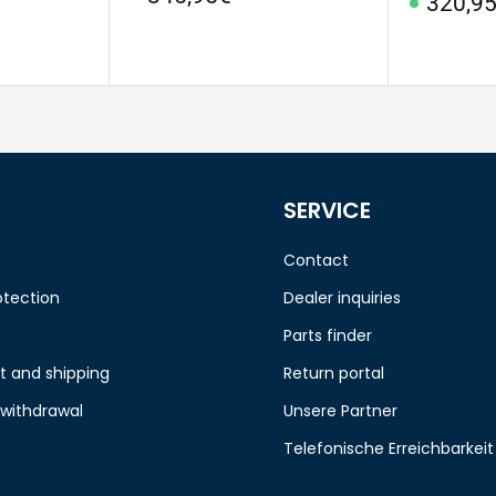
Specia
320,9
Price
Price
SERVICE
Contact
otection
Dealer inquiries
Parts finder
 and shipping
Return portal
 withdrawal
Unsere Partner
Telefonische Erreichbarkeit