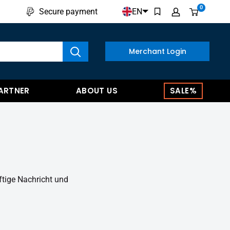
0
EN
Secure payment
w results
Merchant Login
ARTNER
ABOUT US
SALE%
ftige Nachricht und