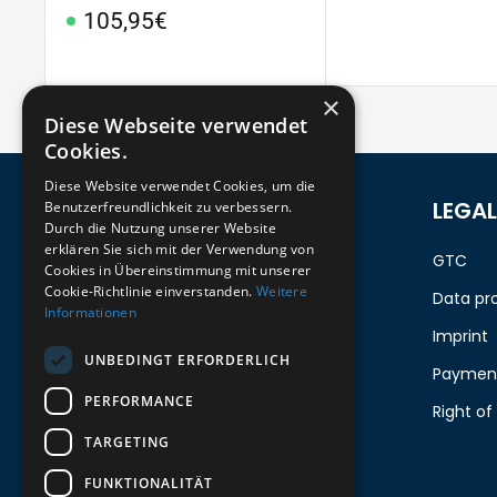
price
Price
Special
105,95€
Price
×
Diese Webseite verwendet
Cookies.
Diese Website verwendet Cookies, um die
REGISTER FOR THE
LEGAL
Benutzerfreundlichkeit zu verbessern.
Durch die Nutzung unserer Website
NEWSLETTER
erklären Sie sich mit der Verwendung von
GTC
Cookies in Übereinstimmung mit unserer
Stay up to date on newcomers for the
Cookie-Richtlinie einverstanden.
Weitere
Data pr
Informationen
latest models!
Imprint
UNBEDINGT ERFORDERLICH
Payment
Your email
PERFORMANCE
Right of
TARGETING
Send
FUNKTIONALITÄT