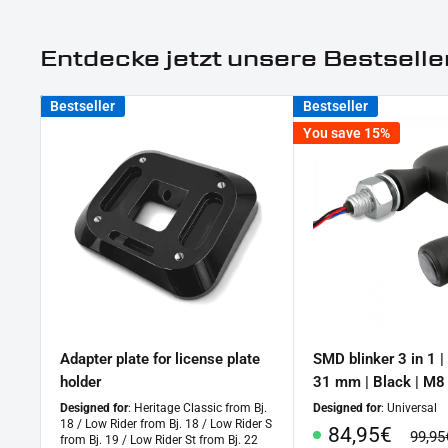
Entdecke jetzt unsere Bestselle
Bestseller
Bestseller
You save 15%
Adapter plate for license plate
SMD blinker 3 in 1 |
holder
31 mm | Black | M8
Designed for
: Heritage Classic from Bj.
Designed for
: Universal
18 / Low Rider from Bj. 18 / Low Rider S
Special
84,95€
regul
99,95
from Bj. 19 / Low Rider St from Bj. 22