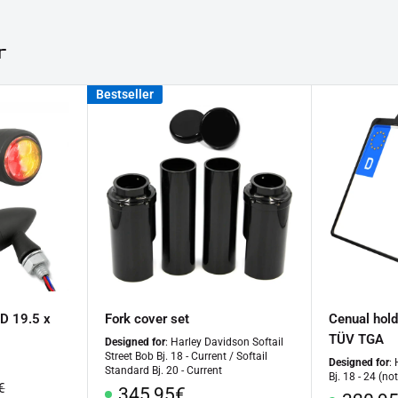
r
Bestseller
 D 19.5 x
Fork cover set
Cenual hold
TÜV TGA
Designed for
: Harley Davidson Softail
Street Bob Bj. 18 - Current / Softail
Designed for
:
Standard Bj. 20 - Current
Bj. 18 - 24 (no
ar
€
Special
345,95€