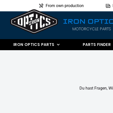
Directly
From own production
to
the
IRON OPTI
content
MOTORCYCLE PARTS
IRON
OPTICS
IRON OPTICS PARTS
PARTS FINDER
Du hast Fragen, Wü