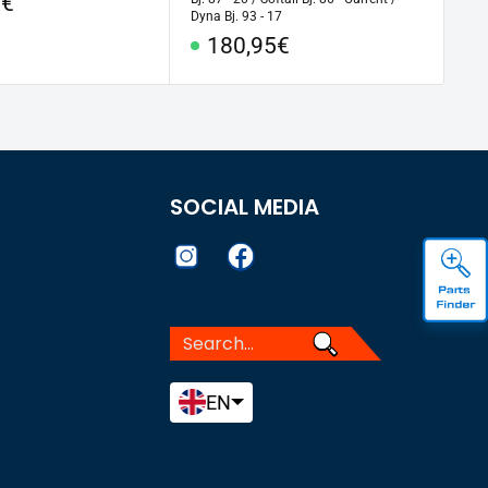
l
5€
Dyna Bj. 93 - 17
Special
180,95€
Price
SOCIAL MEDIA
EN