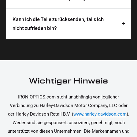
sichere und schnelle Lieferung zu gewährleisten.
Montageanleitung. Um die Anleitung zu öffnen,
Alle IRON OPTICS Produkte werden in
musst du nur den QR-Code auf der
Deutschland designt, entwickelt und hergestellt.
Kann ich die Teile zurücksenden, falls ich
Produktverpackung scannen. Die Hinweise
Wir legen großen Wert auf hochwertige
nicht zufrieden bin?
unterstützen dich dabei, die Teile sicher und
Materialien und präzise Verarbeitung, um dir die
korrekt an deinem Motorrad zu installieren.
Ja, du kannst die Teile innerhalb von 14 Tagen
beste Qualität und Leistung zu garantieren.
nach Erhalt zurücksenden, falls sie nicht deinen
Erwartungen entsprechen. Bitte beachte, dass die
Kosten für die Rücksendung von dir selbst zu
tragen sind. Weitere Informationen zur
Wichtiger Hinweis
Rücksendung findest du in unseren
Rückgabebedingungen.
IRON-OPTICS.com steht unabhängig von jeglicher
Verbindung zu Harley-Davidson Motor Company, LLC oder
der Harley-Davidson Retail B.V. (
www.harley-davidson.com
).
Weder sind sie gesponsert, assoziiert, genehmigt, noch
unterstützt von diesen Unternehmen. Die Markennamen und