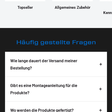
Topseller
Allgemeines Zubehör
Kenn
Häufig gestellte Fragen
Wie lange dauert der Versand meiner
Bestellung?
Deine Bestellung wird in der Regel innerhalb von 3-
5 Tagen nach Bestelleingang geliefert. Die
Gibt es eine Montageanleitung für die
Lieferzeit ist abhängig von der Verfügbarkeit und
Produkte?
wird auf der Produktseite angezeigt. Wir
Ja, zu allen unseren Produkten bekommst du
versenden alle Pakete versichert mit DHL, um eine
detaillierte Montagehinweise bzw. eine
Wo werden die Produkte gefertigt?