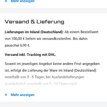
Mehr anzeigen
Modellreihe:
Sportster HD
Motorradmarke:
Versand & Lieferung
Harley-Davidson
Lieferungen im Inland (Deutschland):
Ab einem Bestellwert
von 100,00 € liefern wir versandkostenfrei. Bis dahin
pauschal 6,90 €.
Versand inkl. Tracking mit DHL.
Soweit im jeweiligen Angebot keine andere Frist angegeben
ist, erfolgt die Lieferung der Ware im Inland (Deutschland)
innerhalb von 3 - 5 Tagen, bei Auslandslieferungen
grundsätzlich innerhalb von 5 - 10 Tagen nach
Vertragsschluss (bei vereinbarter Vorauszahlung nach dem
Mehr anzeigen
Zeitpunkt Ihrer Zahlungsanweisung).Beachten Sie, dass an
Sonn- und Feiertagen keine Zustellung erfolgt.