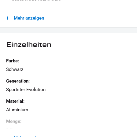
LIEFERUMFANG:
Mehr anzeigen
1x Paar Zylinderkopf Cover
1x Befestigungsmaterial
Einzelheiten
Dieses Angebot kann Beispielbilder enthalten, deren Inhalt über den Lieferumfang hinaus geht.
Farbe:
Schwarz
Generation:
Sportster Evolution
Material:
Aluminium
Menge:
1 Paar