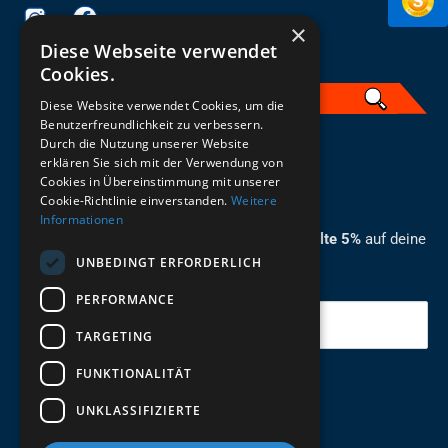
×
Diese Webseite verwendet
Cookies.
Diese Website verwendet Cookies, um die
Benutzerfreundlichkeit zu verbessern.
Durch die Nutzung unserer Website
German
erklären Sie sich mit der Verwendung von
Cookies in Übereinstimmung mit unserer
ZUM NEWSLETTER ANMELDEN
Cookie-Richtlinie einverstanden.
Weitere
Informationen
Melde dich jetzt zum Newsletter an und erhalte 5%
auf deine
UNBEDINGT ERFORDERLICH
erste Bestellung.
PERFORMANCE
Deine Email
TARGETING
FUNKTIONALITÄT
Abschicken
UNKLASSIFIZIERTE