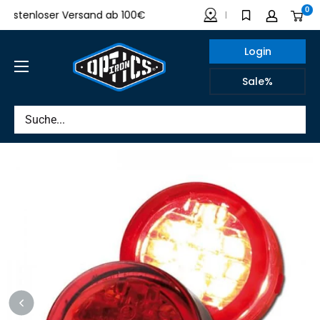
Direkt
0
tenloser Versand ab 100€
Made in Germany
zum
Inhalt
Login
IRON
Sale%
OPTICS