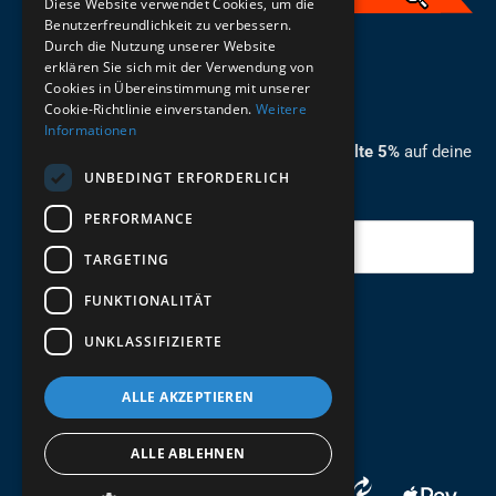
Diese Website verwendet Cookies, um die
Benutzerfreundlichkeit zu verbessern.
Durch die Nutzung unserer Website
German
erklären Sie sich mit der Verwendung von
Cookies in Übereinstimmung mit unserer
ZUM NEWSLETTER ANMELDEN
Cookie-Richtlinie einverstanden.
Weitere
Informationen
Melde dich jetzt zum Newsletter an und erhalte 5%
auf deine
UNBEDINGT ERFORDERLICH
erste Bestellung.
PERFORMANCE
Deine Email
TARGETING
FUNKTIONALITÄT
Abschicken
UNKLASSIFIZIERTE
ALLE AKZEPTIEREN
ALLE ABLEHNEN