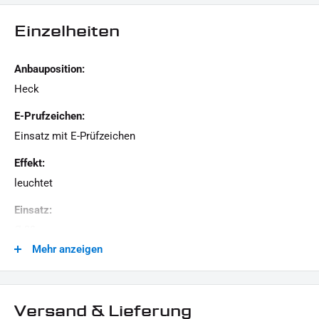
1x SMD Einbaubrücklicht
Einzelheiten
Dieses Angebot kann Beispielbilder enthalten, deren Inhalt über den Lieferumfang hinaus
geht.
Anbauposition:
Heck
E-Prufzeichen:
Einsatz mit E-Prüfzeichen
Effekt:
leuchtet
Einsatz:
Ø 20 mm
Mehr anzeigen
Glas:
Rot
Leistung:
Versand & Lieferung