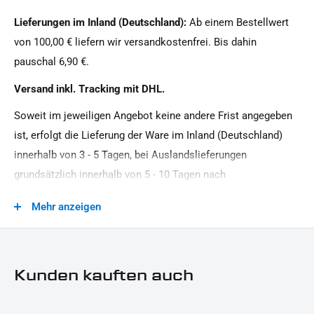
12 V / 1 W / 2 W
Lieferungen im Inland (Deutschland):
Ab einem Bestellwert
Material:
von 100,00 € liefern wir versandkostenfrei. Bis dahin
Kunststoff
pauschal 6,90 €.
Modellreihe:
Versand inkl. Tracking mit DHL.
Universal Modellreihe
Soweit im jeweiligen Angebot keine andere Frist angegeben
Motorradmarke:
ist, erfolgt die Lieferung der Ware im Inland (Deutschland)
Universal Marke
innerhalb von 3 - 5 Tagen, bei Auslandslieferungen
Produkttyp:
grundsätzlich innerhalb von 5 - 10 Tagen nach
Rücklicht
Vertragsschluss (bei vereinbarter Vorauszahlung nach dem
Mehr anzeigen
Zeitpunkt Ihrer Zahlungsanweisung).Beachten Sie, dass an
Sonn- und Feiertagen keine Zustellung erfolgt.
Kunden kauften auch