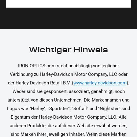
Materialien und präzise Verarbeitung, um dir die
korrekt an deinem Motorrad zu installieren.
Ja, du kannst die Teile innerhalb von 14 Tagen
beste Qualität und Leistung zu garantieren.
nach Erhalt zurücksenden, falls sie nicht deinen
Erwartungen entsprechen. Bitte beachte, dass die
Kosten für die Rücksendung von dir selbst zu
tragen sind. Weitere Informationen zur
Wichtiger Hinweis
Rücksendung findest du in unseren
Rückgabebedingungen.
IRON-OPTICS.com steht unabhängig von jeglicher
Verbindung zu Harley-Davidson Motor Company, LLC oder
der Harley-Davidson Retail B.V. (
www.harley-davidson.com
).
Weder sind sie gesponsert, assoziiert, genehmigt, noch
unterstützt von diesen Unternehmen. Die Markennamen und
Logos wie "Harley", "Sportster", "Softail" und "Nightster" sind
Eigentum der Harley-Davidson Motor Company, LLC. Alle
anderen Produkte, die auf dieser Website erwähnt werden,
sind Marken ihrer jeweiligen Inhaber. Wenn diese Marken