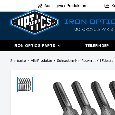
Direkt
Aus eigener Produktion
K
zum
Inhalt
IRON OPTI
MOTORCYCLE PARTS
IRON
OPTICS
IRON OPTICS PARTS
TEILEFINDER
Startseite
Alle Produkte
Schrauben-Kit "Rockerbox" | Edelstahl