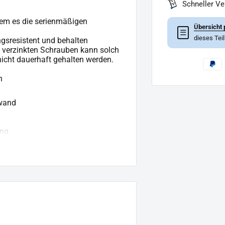
Schneller V
dem es die serienmäßigen
Übersicht 
☰
dieses Tei
ngsresistent und behalten
, verzinkten Schrauben kann solch
icht dauerhaft gehalten werden.
n
fwand
ng.
us geht.