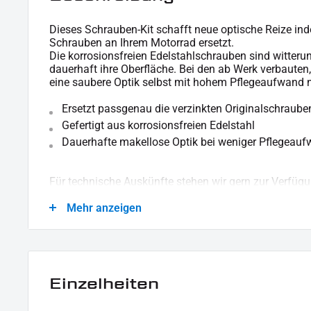
Dieses Schrauben-Kit schafft neue optische Reize in
Schrauben an Ihrem Motorrad ersetzt.
Die korrosionsfreien Edelstahlschrauben sind witteru
dauerhaft ihre Oberfläche. Bei den ab Werk verbauten
eine saubere Optik selbst mit hohem Pflegeaufwand n
Ersetzt passgenau die verzinkten Originalschraube
Gefertigt aus korrosionsfreien Edelstahl
Dauerhafte makellose Optik bei weniger Pflegeau
Für technische Auskünfte stehen wir gern zur Verfügu
Mehr anzeigen
LIEFERUMFANG :
1x Schrauben-Kit "Rockerbox"
Einzelheiten
Dieses Angebot kann Beispielbilder enthalten, deren Inhalt über den Lieferumfang hina