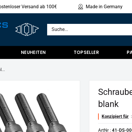
ostenloser Versand ab 100€
Made in Germany
Produ
CS
NEUHEITEN
TOPSELLER
P
...
Schraube
blank
Konzipiert für
:
ArtNr :
41-DS-00