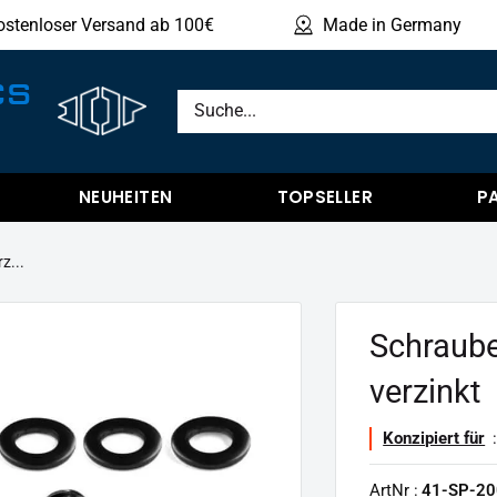
ostenloser Versand ab 100€
Made in Germany
Produ
CS
NEUHEITEN
TOPSELLER
P
z...
Schraube
verzinkt
Konzipiert für
:
ArtNr :
41-SP-20