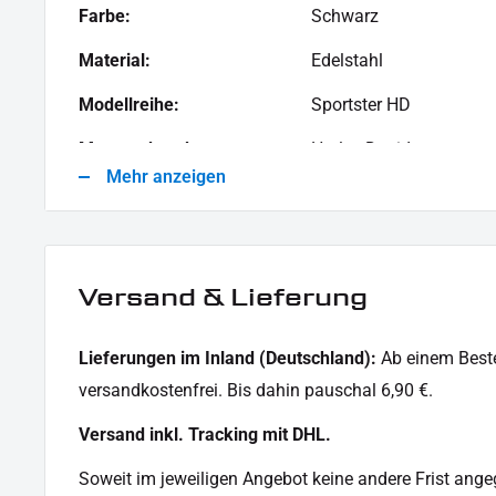
Dieses Angebot kann Beispielbilder enthalten, deren Inhalt über den Lieferumfang hina
Farbe:
Schwarz
Material:
Edelstahl
Modellreihe:
Sportster HD
Motorradmarke:
Harley-Davidson
Mehr anzeigen
Versand & Lieferung
Lieferungen im Inland (Deutschland):
Ab einem Beste
versandkostenfrei. Bis dahin pauschal 6,90 €.
Versand inkl. Tracking mit DHL.
Soweit im jeweiligen Angebot keine andere Frist angege