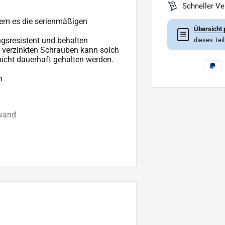
Schneller V
dem es die serienmäßigen
Übersicht 
☰
ngsresistent und behalten
dieses Tei
, verzinkten Schrauben kann solch
icht dauerhaft gehalten werden.
n
fwand
ng.