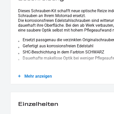
Dieses Schrauben-Kit schafft neue optische Reize in
Schrauben an Ihrem Motorrad ersetzt.
Die korrosionsfreien Edelstahlschrauben sind witteru
dauerhaft ihre Oberfläche. Bei den ab Werk verbauten
eine saubere Optik selbst mit hohem Pflegeaufwand n
Ersetzt passgenau die verzinkten Originalschraube
Gefertigt aus korrosionsfreien Edelstahl
SHC-Beschichtung in dem Farbton SCHWARZ
Dauerhafte makellose Optik bei weniger Pflegeau
Für technische Auskünfte stehen wir gern zur Verfügu
Mehr anzeigen
LIEFERUMFANG :
1x Schrauben-Kit "Derby Cover"
Einzelheiten