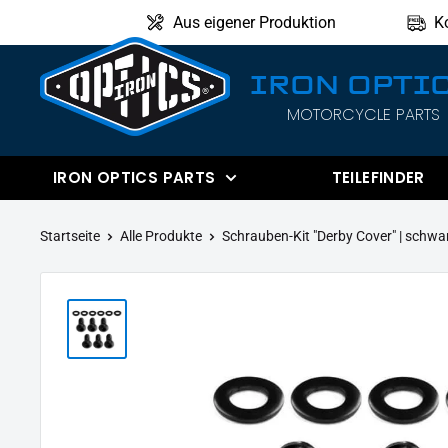
Direkt
Aus eigener Produktion
K
zum
Inhalt
IRON OPTI
MOTORCYCLE PARTS
IRON
OPTICS
IRON OPTICS PARTS
TEILEFINDER
Startseite
Alle Produkte
Schrauben-Kit "Derby Cover" | schwar