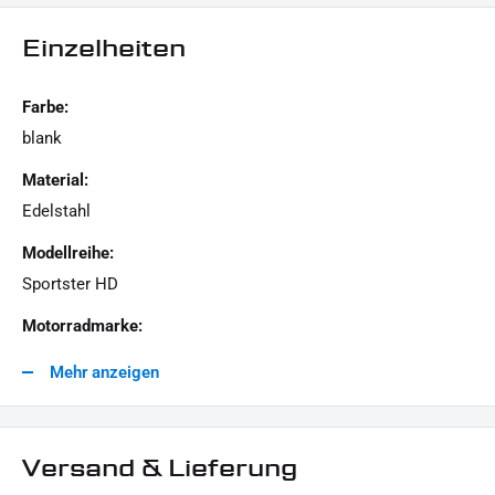
Einzelheiten
LIEFERUMFANG :
1x Schrauben-Kit "Derby Cover"
Farbe:
blank
Dieses Angebot kann Beispielbilder enthalten, deren Inhalt über den Lieferumfang hinaus
Material:
geht.
Edelstahl
Modellreihe:
Sportster HD
Motorradmarke:
Harley-Davidson
Mehr anzeigen
Versand & Lieferung