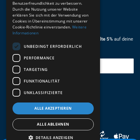
Benutzerfreundlichkeit zu verbessern.
Durch die Nutzung unserer Website
German
erklären Sie sich mit der Verwendung von
Cookies in Übereinstimmung mit unserer
ZUM NEWSLETTER ANMELDEN
Cookie-Richtlinie einverstanden.
Weitere
Informationen
Melde dich jetzt zum Newsletter an und erhalte 5%
auf deine
UNBEDINGT ERFORDERLICH
erste Bestellung.
PERFORMANCE
Deine Email
TARGETING
FUNKTIONALITÄT
Abschicken
UNKLASSIFIZIERTE
ALLE AKZEPTIEREN
ALLE ABLEHNEN
DETAILS ANZEIGEN