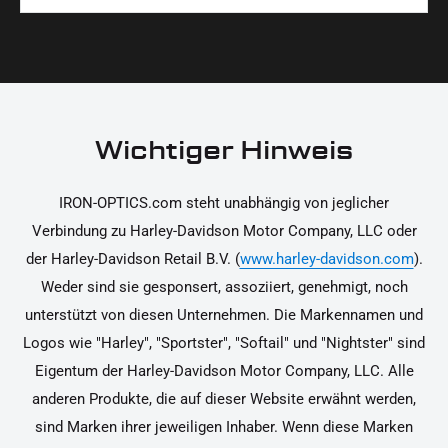
Materialien und präzise Verarbeitung, um dir die
korrekt an deinem Motorrad zu installieren.
Ja, du kannst die Teile innerhalb von 14 Tagen
beste Qualität und Leistung zu garantieren.
nach Erhalt zurücksenden, falls sie nicht deinen
Erwartungen entsprechen. Bitte beachte, dass die
Kosten für die Rücksendung von dir selbst zu
tragen sind. Weitere Informationen zur
Wichtiger Hinweis
Rücksendung findest du in unseren
Rückgabebedingungen.
IRON-OPTICS.com steht unabhängig von jeglicher
Verbindung zu Harley-Davidson Motor Company, LLC oder
der Harley-Davidson Retail B.V. (
www.harley-davidson.com
).
Weder sind sie gesponsert, assoziiert, genehmigt, noch
unterstützt von diesen Unternehmen. Die Markennamen und
Logos wie "Harley", "Sportster", "Softail" und "Nightster" sind
Eigentum der Harley-Davidson Motor Company, LLC. Alle
anderen Produkte, die auf dieser Website erwähnt werden,
sind Marken ihrer jeweiligen Inhaber. Wenn diese Marken