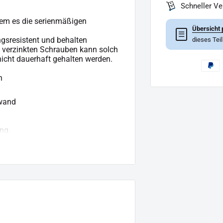
Schneller V
dem es die serienmäßigen
Übersicht 
☰
ngsresistent und behalten
dieses Tei
, verzinkten Schrauben kann solch
icht dauerhaft gehalten werden.
n
fwand
ng.
us geht.