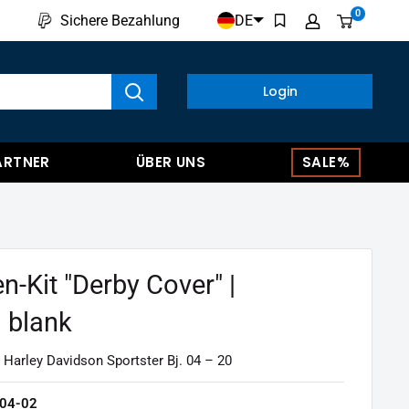
0
DE
Sichere Bezahlung
kte anzeigen
Login
ARTNER
ÜBER UNS
SALE%
n-Kit "Derby Cover" |
l blank
 Harley Davidson Sportster Bj. 04 – 20
04-02