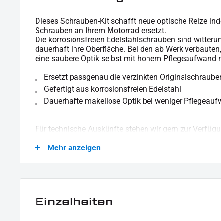
Dieses Schrauben-Kit schafft neue optische Reize in
Schrauben an Ihrem Motorrad ersetzt.
Die korrosionsfreien Edelstahlschrauben sind witteru
dauerhaft ihre Oberfläche. Bei den ab Werk verbauten
eine saubere Optik selbst mit hohem Pflegeaufwand n
Ersetzt passgenau die verzinkten Originalschraube
Gefertigt aus korrosionsfreien Edelstahl
Dauerhafte makellose Optik bei weniger Pflegeau
Für technische Auskünfte stehen wir gern zur Verfügu
Mehr anzeigen
LIEFERUMFANG :
1x Schrauben-Kit "Derby Cover"
Einzelheiten
Dieses Angebot kann Beispielbilder enthalten, deren Inhalt über den Lieferumfang hina