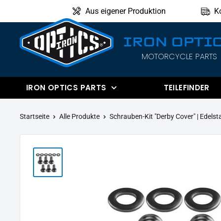
Direkt
Aus eigener Produktion
K
zum
Inhalt
IRON OPTI
MOTORCYCLE PARTS
IRON
OPTICS
IRON OPTICS PARTS
TEILEFINDER
Startseite
Alle Produkte
Schrauben-Kit "Derby Cover" | Edelsta