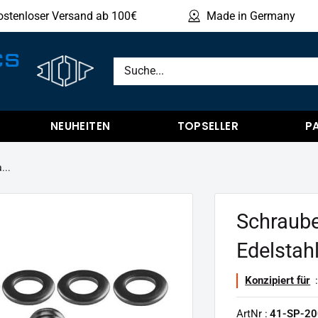
ostenloser Versand ab 100€
Made in Germany
Produ
CS
NEUHEITEN
TOPSELLER
P
...
Schraube
Edelstah
Konzipiert für
:
ArtNr :
41-SP-20