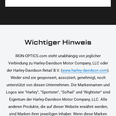
Materialien und präzise Verarbeitung, um dir die
korrekt an deinem Motorrad zu installieren.
Ja, du kannst die Teile innerhalb von 14 Tagen
beste Qualität und Leistung zu garantieren.
nach Erhalt zurücksenden, falls sie nicht deinen
Erwartungen entsprechen. Bitte beachte, dass die
Kosten für die Rücksendung von dir selbst zu
tragen sind. Weitere Informationen zur
Wichtiger Hinweis
Rücksendung findest du in unseren
Rückgabebedingungen.
IRON-OPTICS.com steht unabhängig von jeglicher
Verbindung zu Harley-Davidson Motor Company, LLC oder
der Harley-Davidson Retail B.V. (
www.harley-davidson.com
).
Weder sind sie gesponsert, assoziiert, genehmigt, noch
unterstützt von diesen Unternehmen. Die Markennamen und
Logos wie "Harley", "Sportster", "Softail" und "Nightster" sind
Eigentum der Harley-Davidson Motor Company, LLC. Alle
anderen Produkte, die auf dieser Website erwähnt werden,
sind Marken ihrer jeweiligen Inhaber. Wenn diese Marken