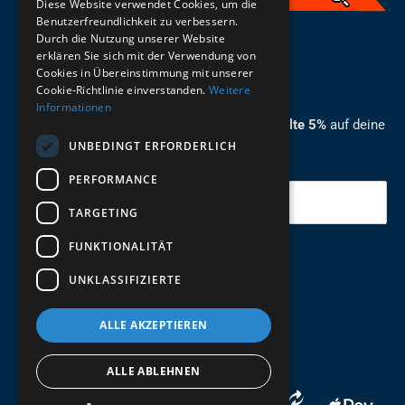
Diese Website verwendet Cookies, um die
Benutzerfreundlichkeit zu verbessern.
Durch die Nutzung unserer Website
German
erklären Sie sich mit der Verwendung von
Cookies in Übereinstimmung mit unserer
ZUM NEWSLETTER ANMELDEN
Cookie-Richtlinie einverstanden.
Weitere
Informationen
Melde dich jetzt zum Newsletter an und erhalte 5%
auf deine
UNBEDINGT ERFORDERLICH
erste Bestellung.
PERFORMANCE
Deine Email
TARGETING
FUNKTIONALITÄT
Abschicken
UNKLASSIFIZIERTE
ALLE AKZEPTIEREN
ALLE ABLEHNEN