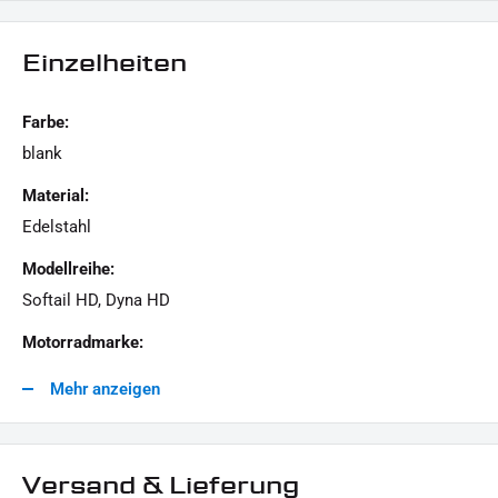
Einzelheiten
LIEFERUMFANG :
1x Schrauben-Kit "Cam Cover"
Farbe:
blank
Dieses Angebot kann Beispielbilder enthalten, deren Inhalt über den Lieferumfang hinaus
Material:
geht.
Edelstahl
Modellreihe:
Softail HD, Dyna HD
Motorradmarke:
Harley-Davidson
Mehr anzeigen
Versand & Lieferung