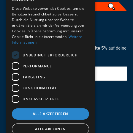
Diese Website verwendet Cookies, um die
Benutzerfreundlichkeit zu verbessern.
Durch die Nutzung unserer Website
German
erklären Sie sich mit der Verwendung von
Cookies in Übereinstimmung mit unserer
ZUM NEWSLETTER ANMELDEN
Cookie-Richtlinie einverstanden.
Weitere
Informationen
Melde dich jetzt zum Newsletter an und erhalte 5%
auf deine
UNBEDINGT ERFORDERLICH
erste Bestellung.
PERFORMANCE
Deine Email
TARGETING
FUNKTIONALITÄT
Abschicken
UNKLASSIFIZIERTE
ALLE AKZEPTIEREN
ALLE ABLEHNEN