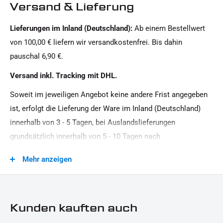
Versand & Lieferung
Masse:
Lieferungen im Inland (Deutschland):
Ab einem Bestellwert
102, 5 x 15, 3 x 7 mm
von 100,00 € liefern wir versandkostenfrei. Bis dahin
Material:
pauschal 6,90 €.
Kunststoff
Versand inkl. Tracking mit DHL.
Modellreihe:
Soweit im jeweiligen Angebot keine andere Frist angegeben
Universal Modellreihe
ist, erfolgt die Lieferung der Ware im Inland (Deutschland)
Motorradmarke:
innerhalb von 3 - 5 Tagen, bei Auslandslieferungen
Universal Marke
grundsätzlich innerhalb von 5 - 10 Tagen nach
Produkttyp:
Vertragsschluss (bei vereinbarter Vorauszahlung nach dem
Mehr anzeigen
Reflektor
Zeitpunkt Ihrer Zahlungsanweisung).Beachten Sie, dass an
Sonn- und Feiertagen keine Zustellung erfolgt.
Kunden kauften auch