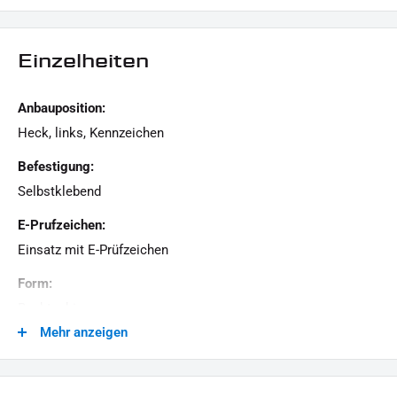
Einzelheiten
Anbauposition:
Heck, links, Kennzeichen
Befestigung:
Selbstklebend
E-Prufzeichen:
Einsatz mit E-Prüfzeichen
Form:
Rechteckig
Mehr anzeigen
Generation:
Revolution Max, Milwaukee-Eight, Twin Cam, Revolution
VRSC, Evolution Evo, Sportster Evolution, Universal - Custom