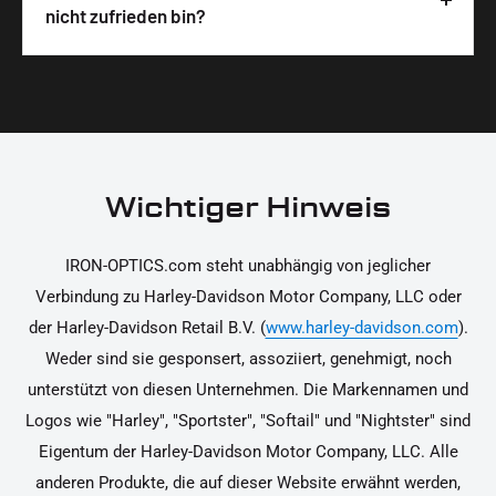
Wir legen großen Wert auf hochwertige
nicht zufrieden bin?
unterstützen dich dabei, die Teile sicher und
Materialien und präzise Verarbeitung, um dir die
korrekt an deinem Motorrad zu installieren.
Ja, du kannst die Teile innerhalb von 14 Tagen
beste Qualität und Leistung zu garantieren.
nach Erhalt zurücksenden, falls sie nicht deinen
Erwartungen entsprechen. Bitte beachte, dass die
Kosten für die Rücksendung von dir selbst zu
tragen sind. Weitere Informationen zur
Wichtiger Hinweis
Rücksendung findest du in unseren
Rückgabebedingungen.
IRON-OPTICS.com steht unabhängig von jeglicher
Verbindung zu Harley-Davidson Motor Company, LLC oder
der Harley-Davidson Retail B.V. (
www.harley-davidson.com
).
Weder sind sie gesponsert, assoziiert, genehmigt, noch
unterstützt von diesen Unternehmen. Die Markennamen und
Logos wie "Harley", "Sportster", "Softail" und "Nightster" sind
Eigentum der Harley-Davidson Motor Company, LLC. Alle
anderen Produkte, die auf dieser Website erwähnt werden,