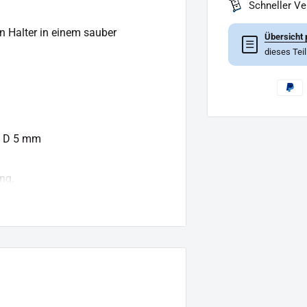
Schneller V
en Halter in einem sauber
Übersicht 
☰
dieses Tei
x D 5 mm
ng.
ng hinaus geht.