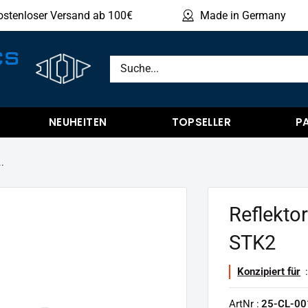
ostenloser Versand ab 100€
Made in Germany
Produ
CS
NEUHEITEN
TOPSELLER
P
..
Reflektor
STK2
Konzipiert für
:
ArtNr :
25-CL-00