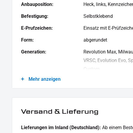
Anbauposition:
Heck, links, Kennzeiche
Befestigung:
Selbstklebend
E-Prufzeichen:
Einsatz mit E-Prüfzeich
Form:
abgerundet
Generation:
Revolution Max, Milwau
VRSC, Evolution Evo, Spo
Custom
Masse:
96 x 24 x 8 mm
Mehr anzeigen
Material:
Aluminium, Kunststoff
Modellreihe:
Universal Modellreihe
Versand & Lieferung
Montagehinweise:
https://cdn.shopify.co
/Montagehinweise.pd
Lieferungen im Inland (Deutschland):
Ab einem Beste
Motorradmarke:
Universal Marke