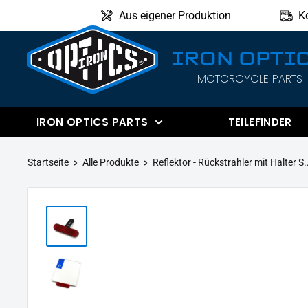
Direkt
Aus eigener Produktion
K
zum
Inhalt
IRON OPTI
MOTORCYCLE PARTS
IRON
OPTICS
IRON OPTICS PARTS
TEILEFINDER
Startseite
Alle Produkte
Reflektor - Rückstrahler mit Halter S.