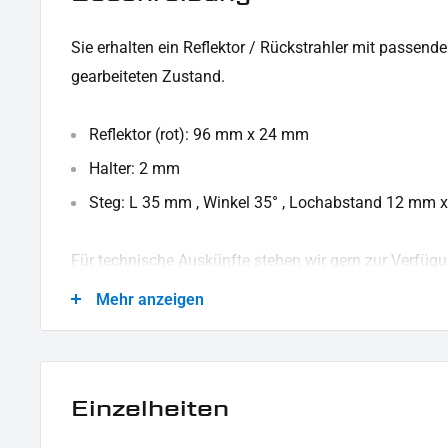
Sie erhalten ein Reflektor / Rückstrahler mit passend
gearbeiteten Zustand.
Reflektor (rot): 96 mm x 24 mm
Halter: 2 mm
Steg: L 35 mm , Winkel 35° , Lochabstand 12 mm 
Für technische Auskünfte stehen wir gern zur Verfügu
LIEFERUMFANG:
Mehr anzeigen
1x Halter
1x Reflektor / Rückstrahler
Einzelheiten
Dieses Angebot kann Beispielbilder enthalten, deren Inhalt über den Lieferumfa