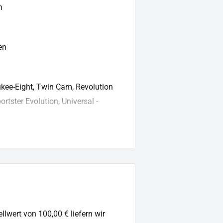
n
en
kee-Eight, Twin Cam, Revolution
rtster Evolution, Universal -
m/s/files/1/0628/0996/4701/files
f?v=1719427066
llwert von 100,00 € liefern wir