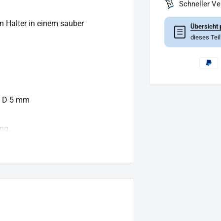
Schneller V
en Halter in einem sauber
Übersicht 
☰
dieses Tei
x D 5 mm
ng.
ng hinaus geht.