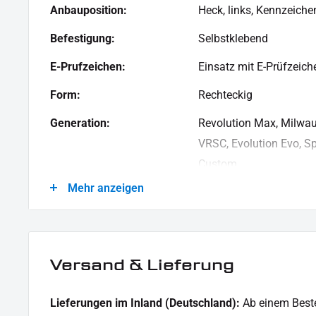
Anbauposition:
Heck, links, Kennzeiche
Befestigung:
Selbstklebend
E-Prufzeichen:
Einsatz mit E-Prüfzeich
Form:
Rechteckig
Generation:
Revolution Max, Milwau
VRSC, Evolution Evo, Spo
Custom
Masse:
90 x 25 mm
Mehr anzeigen
Material:
Aluminium, Kunststoff
Modellreihe:
Universal Modellreihe
Versand & Lieferung
Motorradmarke:
Universal Marke
Oberfläche:
Pulverbeschichtet
Lieferungen im Inland (Deutschland):
Ab einem Beste