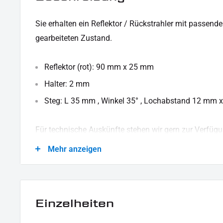
Sie erhalten ein Reflektor / Rückstrahler mit passend
gearbeiteten Zustand.
Reflektor (rot): 90 mm x 25 mm
Halter: 2 mm
Steg: L 35 mm , Winkel 35° , Lochabstand 12 mm 
Für technische Auskünfte stehen wir gern zur Verfügu
LIEFERUMFANG:
Mehr anzeigen
1x Halter
1x Reflektor / Rückstrahler
Einzelheiten
Dieses Angebot kann Beispielbilder enthalten, deren Inhalt über den Lieferumfa