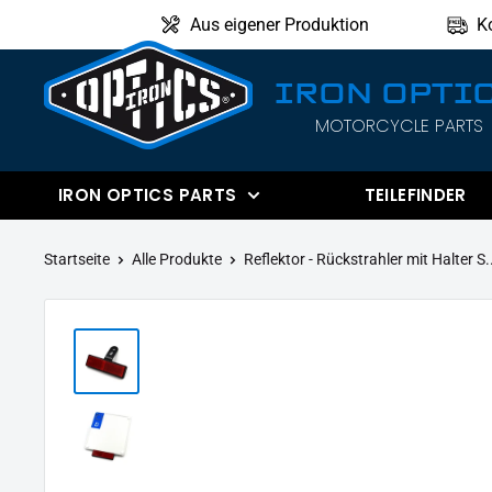
Direkt
Aus eigener Produktion
K
zum
Inhalt
IRON OPTI
MOTORCYCLE PARTS
IRON
OPTICS
IRON OPTICS PARTS
TEILEFINDER
Startseite
Alle Produkte
Reflektor - Rückstrahler mit Halter S.