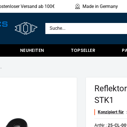
ostenloser Versand ab 100€
Made in Germany
Produ
CS
NEUHEITEN
TOPSELLER
P
..
Reflektor
STK1
Konzipiert für
:
ArtNr :
25-CL-00