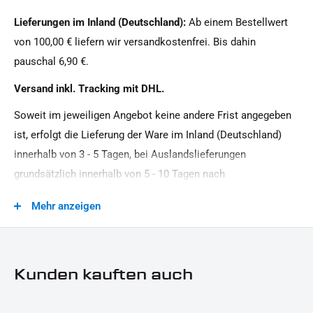
Masse:
Lieferungen im Inland (Deutschland):
Ab einem Bestellwert
Ø 60 x 10 mm
von 100,00 € liefern wir versandkostenfrei. Bis dahin
Material:
pauschal 6,90 €.
Aluminium, Kunststoff
Versand inkl. Tracking mit DHL.
Modellreihe:
Soweit im jeweiligen Angebot keine andere Frist angegeben
Universal Modellreihe
ist, erfolgt die Lieferung der Ware im Inland (Deutschland)
Motorradmarke:
innerhalb von 3 - 5 Tagen, bei Auslandslieferungen
Universal Marke
grundsätzlich innerhalb von 5 - 10 Tagen nach
Oberfläche:
Vertragsschluss (bei vereinbarter Vorauszahlung nach dem
Mehr anzeigen
Pulverbeschichtet
Zeitpunkt Ihrer Zahlungsanweisung).Beachten Sie, dass an
Sonn- und Feiertagen keine Zustellung erfolgt.
Produkttyp:
Reflektor
Kunden kauften auch