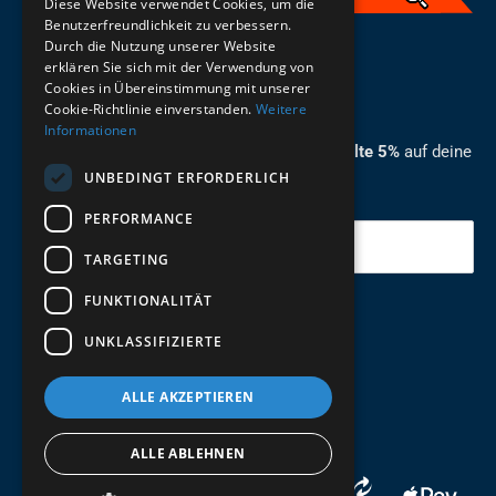
Diese Website verwendet Cookies, um die
Benutzerfreundlichkeit zu verbessern.
Durch die Nutzung unserer Website
German
erklären Sie sich mit der Verwendung von
Cookies in Übereinstimmung mit unserer
ZUM NEWSLETTER ANMELDEN
Cookie-Richtlinie einverstanden.
Weitere
Informationen
Melde dich jetzt zum Newsletter an und erhalte 5%
auf deine
UNBEDINGT ERFORDERLICH
erste Bestellung.
PERFORMANCE
Deine Email
TARGETING
FUNKTIONALITÄT
Abschicken
UNKLASSIFIZIERTE
ALLE AKZEPTIEREN
ALLE ABLEHNEN