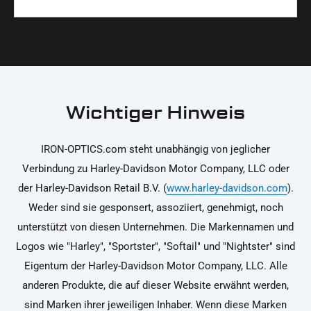
Materialien und präzise Verarbeitung, um dir die
korrekt an deinem Motorrad zu installieren.
Ja, du kannst die Teile innerhalb von 14 Tagen
beste Qualität und Leistung zu garantieren.
nach Erhalt zurücksenden, falls sie nicht deinen
Erwartungen entsprechen. Bitte beachte, dass die
Kosten für die Rücksendung von dir selbst zu
tragen sind. Weitere Informationen zur
Wichtiger Hinweis
Rücksendung findest du in unseren
Rückgabebedingungen.
IRON-OPTICS.com steht unabhängig von jeglicher
Verbindung zu Harley-Davidson Motor Company, LLC oder
der Harley-Davidson Retail B.V. (
www.harley-davidson.com
).
Weder sind sie gesponsert, assoziiert, genehmigt, noch
unterstützt von diesen Unternehmen. Die Markennamen und
Logos wie "Harley", "Sportster", "Softail" und "Nightster" sind
Eigentum der Harley-Davidson Motor Company, LLC. Alle
anderen Produkte, die auf dieser Website erwähnt werden,
sind Marken ihrer jeweiligen Inhaber. Wenn diese Marken