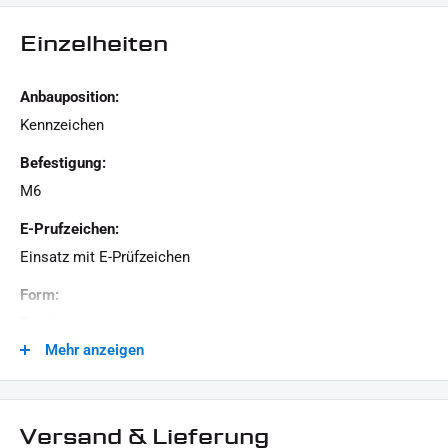
1x Reflektor / Rückstrahler
Einzelheiten
Dieses Angebot kann Beispielbilder enthalten, deren Inhalt über den Lieferumfang
hinaus geht.
Anbauposition:
Kennzeichen
Befestigung:
M6
E-Prufzeichen:
Einsatz mit E-Prüfzeichen
Form:
Rund
Mehr anzeigen
Generation:
Revolution Max, Milwaukee-Eight, Twin Cam, Revolution
VRSC, Evolution Evo, Sportster Evolution, Universal - Custom
Versand & Lieferung