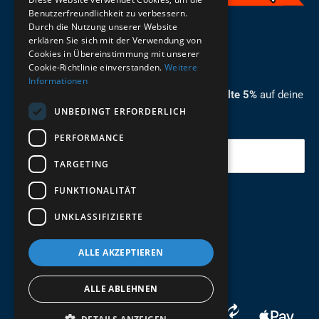
Benutzerfreundlichkeit zu verbessern.
Durch die Nutzung unserer Website
German
erklären Sie sich mit der Verwendung von
Cookies in Übereinstimmung mit unserer
ZUM NEWSLETTER ANMELDEN
Cookie-Richtlinie einverstanden.
Weitere
Informationen
Melde dich jetzt zum Newsletter an und erhalte 5%
auf deine
UNBEDINGT ERFORDERLICH
erste Bestellung.
PERFORMANCE
Deine Email
TARGETING
FUNKTIONALITÄT
Abschicken
UNKLASSIFIZIERTE
ALLE AKZEPTIEREN
ALLE ABLEHNEN