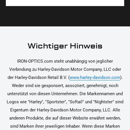
Materialien und präzise Verarbeitung, um dir die
korrekt an deinem Motorrad zu installieren.
Ja, du kannst die Teile innerhalb von 14 Tagen
beste Qualität und Leistung zu garantieren.
nach Erhalt zurücksenden, falls sie nicht deinen
Erwartungen entsprechen. Bitte beachte, dass die
Kosten für die Rücksendung von dir selbst zu
tragen sind. Weitere Informationen zur
Wichtiger Hinweis
Rücksendung findest du in unseren
Rückgabebedingungen.
IRON-OPTICS.com steht unabhängig von jeglicher
Verbindung zu Harley-Davidson Motor Company, LLC oder
der Harley-Davidson Retail B.V. (
www.harley-davidson.com
).
Weder sind sie gesponsert, assoziiert, genehmigt, noch
unterstützt von diesen Unternehmen. Die Markennamen und
Logos wie "Harley", "Sportster", "Softail" und "Nightster" sind
Eigentum der Harley-Davidson Motor Company, LLC. Alle
anderen Produkte, die auf dieser Website erwähnt werden,
sind Marken ihrer jeweiligen Inhaber. Wenn diese Marken