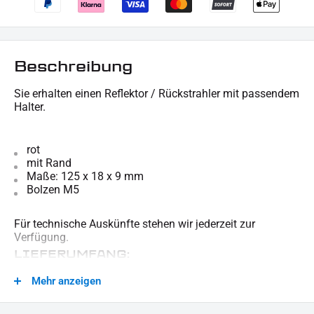
Beschreibung
Sie erhalten einen Reflektor / Rückstrahler mit passendem
Halter.
rot
mit Rand
Maße: 125 x 18 x 9 mm
Bolzen M5
Für technische Auskünfte stehen wir jederzeit zur
Verfügung.
LIEFERUMFANG:
1x Reflektor / Rückstrahler
Mehr anzeigen
Dieses Angebot kann Beispielbilder enthalten, deren Inhalt über den Lieferumfang hinaus
geht.