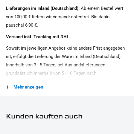
Masse:
Lieferungen im Inland (Deutschland):
Ab einem Bestellwert
125 x 18 x 9 mm
von 100,00 € liefern wir versandkostenfrei. Bis dahin
Material:
pauschal 6,90 €.
Aluminium, Kunststoff
Versand inkl. Tracking mit DHL.
Modellreihe:
Soweit im jeweiligen Angebot keine andere Frist angegeben
Universal Modellreihe
ist, erfolgt die Lieferung der Ware im Inland (Deutschland)
Motorradmarke:
innerhalb von 3 - 5 Tagen, bei Auslandslieferungen
Universal Marke
grundsätzlich innerhalb von 5 - 10 Tagen nach
Produkttyp:
Vertragsschluss (bei vereinbarter Vorauszahlung nach dem
Mehr anzeigen
Reflektor
Zeitpunkt Ihrer Zahlungsanweisung).Beachten Sie, dass an
Sonn- und Feiertagen keine Zustellung erfolgt.
Kunden kauften auch