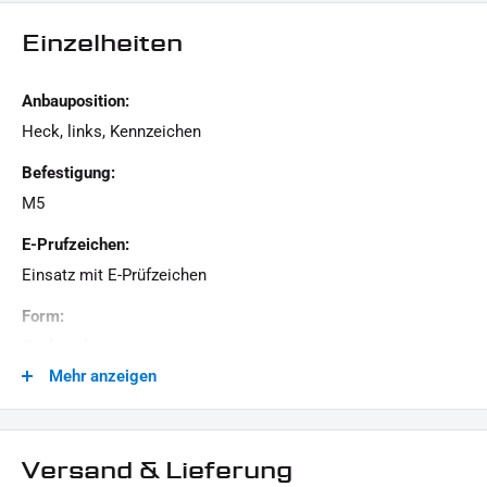
Einzelheiten
Anbauposition:
Heck, links, Kennzeichen
Befestigung:
M5
E-Prufzeichen:
Einsatz mit E-Prüfzeichen
Form:
Sechseckig
Mehr anzeigen
Generation:
Revolution Max, Milwaukee-Eight, Twin Cam, Revolution
VRSC, Evolution Evo, Sportster Evolution, Universal - Custom
Versand & Lieferung