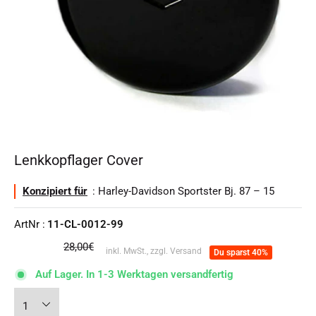
Lenkkopflager Cover
Konzipiert für
: Harley-Davidson Sportster Bj. 87 – 15
ArtNr :
11-CL-0012-99
Normalpreis
28,00€
inkl. MwSt., zzgl. Versand
Du sparst 40%
Auf Lager. In 1-3 Werktagen versandfertig