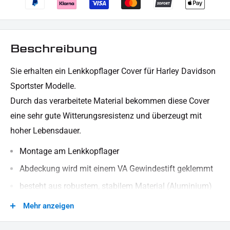
Beschreibung
Sie erhalten ein Lenkkopflager Cover für Harley Davidson
Sportster Modelle.
Durch das verarbeitete Material bekommen diese Cover
eine sehr gute Witterungsresistenz und überzeugt mit
hoher Lebensdauer.
Montage am Lenkkopflager
Abdeckung wird mit einem VA Gewindestift geklemmt
besteht aus robustem, stabilem Material (Aluminium)
schwarz pulverbeschichtet
Mehr anzeigen
Verblendung der Lenkkopf Verschraubung