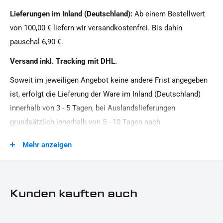
Sportster HD
Lieferungen im Inland (Deutschland):
Ab einem Bestellwert
Motiv:
von 100,00 € liefern wir versandkostenfrei. Bis dahin
IRON OPTICS
pauschal 6,90 €.
Motorradmarke:
Versand inkl. Tracking mit DHL.
Harley-Davidson
Soweit im jeweiligen Angebot keine andere Frist angegeben
Produkttyp:
ist, erfolgt die Lieferung der Ware im Inland (Deutschland)
Cover
innerhalb von 3 - 5 Tagen, bei Auslandslieferungen
grundsätzlich innerhalb von 5 - 10 Tagen nach
Vertragsschluss (bei vereinbarter Vorauszahlung nach dem
Mehr anzeigen
Zeitpunkt Ihrer Zahlungsanweisung).Beachten Sie, dass an
Sonn- und Feiertagen keine Zustellung erfolgt.
Kunden kauften auch