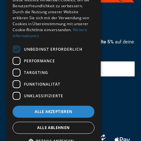
Benutzerfreundlichkeit zu verbessern.
Durch die Nutzung unserer Website
German
erklären Sie sich mit der Verwendung von
Cookies in Übereinstimmung mit unserer
ZUM NEWSLETTER ANMELDEN
Cookie-Richtlinie einverstanden.
Weitere
Informationen
Melde dich jetzt zum Newsletter an und erhalte 5%
auf deine
UNBEDINGT ERFORDERLICH
erste Bestellung.
PERFORMANCE
Deine Email
TARGETING
FUNKTIONALITÄT
Abschicken
UNKLASSIFIZIERTE
ALLE AKZEPTIEREN
ALLE ABLEHNEN