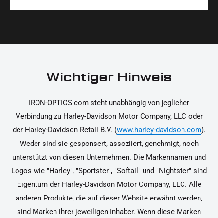
Materialien und präzise Verarbeitung, um dir die
korrekt an deinem Motorrad zu installieren.
Ja, du kannst die Teile innerhalb von 14 Tagen
beste Qualität und Leistung zu garantieren.
nach Erhalt zurücksenden, falls sie nicht deinen
Erwartungen entsprechen. Bitte beachte, dass die
Kosten für die Rücksendung von dir selbst zu
tragen sind. Weitere Informationen zur
Wichtiger Hinweis
Rücksendung findest du in unseren
Rückgabebedingungen.
IRON-OPTICS.com steht unabhängig von jeglicher
Verbindung zu Harley-Davidson Motor Company, LLC oder
der Harley-Davidson Retail B.V. (
www.harley-davidson.com
).
Weder sind sie gesponsert, assoziiert, genehmigt, noch
unterstützt von diesen Unternehmen. Die Markennamen und
Logos wie "Harley", "Sportster", "Softail" und "Nightster" sind
Eigentum der Harley-Davidson Motor Company, LLC. Alle
anderen Produkte, die auf dieser Website erwähnt werden,
sind Marken ihrer jeweiligen Inhaber. Wenn diese Marken