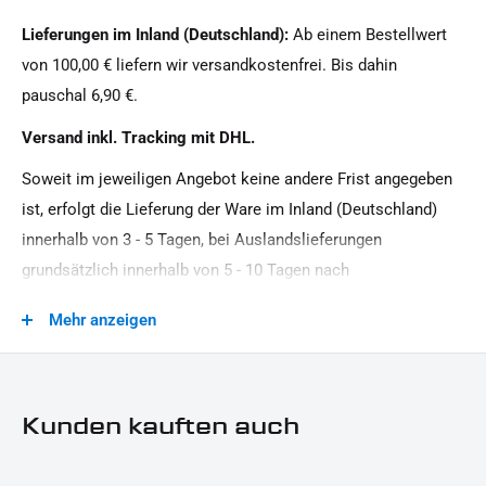
Indian Motorcycle
1x Paar universal Blinkerhalter (Beleuchtung ist nicht
Lieferungen im Inland (Deutschland):
Ab einem Bestellwert
im Lieferumfang enthalten)
Oberfläche:
von 100,00 € liefern wir versandkostenfrei. Bis dahin
1x Montagehinweise
Pulverbeschichtet
pauschal 6,90 €.
Produkttyp:
Dieses Angebot kann Beispielbilder enthalten, deren Inhalt über den Lieferumfang hinausgeht.
Versand inkl. Tracking mit DHL.
Seitlicher Kennzeichenhalter ohne TÜV
Soweit im jeweiligen Angebot keine andere Frist angegeben
Strassenzulassung:
ist, erfolgt die Lieferung der Ware im Inland (Deutschland)
Zulassung per Einzelabnahme, ohne ABE / TGA
innerhalb von 3 - 5 Tagen, bei Auslandslieferungen
grundsätzlich innerhalb von 5 - 10 Tagen nach
Vertragsschluss (bei vereinbarter Vorauszahlung nach dem
Mehr anzeigen
Zeitpunkt Ihrer Zahlungsanweisung).Beachten Sie, dass an
Sonn- und Feiertagen keine Zustellung erfolgt.
Kunden kauften auch