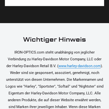
Materialien und präzise Verarbeitung, um dir die
korrekt an deinem Motorrad zu installieren.
Ja, du kannst die Teile innerhalb von 14 Tagen
beste Qualität und Leistung zu garantieren.
nach Erhalt zurücksenden, falls sie nicht deinen
Erwartungen entsprechen. Bitte beachte, dass die
Kosten für die Rücksendung von dir selbst zu
tragen sind. Weitere Informationen zur
Wichtiger Hinweis
Rücksendung findest du in unseren
Rückgabebedingungen.
IRON-OPTICS.com steht unabhängig von jeglicher
Verbindung zu Harley-Davidson Motor Company, LLC oder
der Harley-Davidson Retail B.V. (
www.harley-davidson.com
).
Weder sind sie gesponsert, assoziiert, genehmigt, noch
unterstützt von diesen Unternehmen. Die Markennamen und
Logos wie "Harley", "Sportster", "Softail" und "Nightster" sind
Eigentum der Harley-Davidson Motor Company, LLC. Alle
anderen Produkte, die auf dieser Website erwähnt werden,
sind Marken ihrer jeweiligen Inhaber. Wenn diese Marken