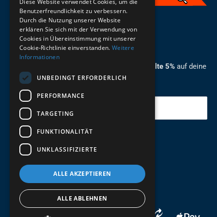
Diese Website verwendet Cookies, um die
Benutzerfreundlichkeit zu verbessern.
Durch die Nutzung unserer Website
German
erklären Sie sich mit der Verwendung von
Cookies in Übereinstimmung mit unserer
ZUM NEWSLETTER ANMELDEN
Cookie-Richtlinie einverstanden.
Weitere
Informationen
Melde dich jetzt zum Newsletter an und erhalte 5%
auf deine
UNBEDINGT ERFORDERLICH
erste Bestellung.
PERFORMANCE
Deine Email
TARGETING
FUNKTIONALITÄT
Abschicken
UNKLASSIFIZIERTE
ALLE AKZEPTIEREN
ALLE ABLEHNEN