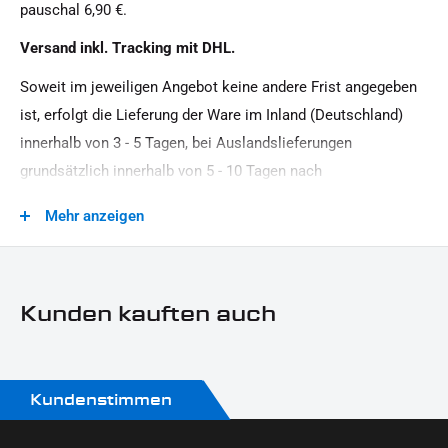
pauschal 6,90 €.
Versand inkl. Tracking mit DHL.
Soweit im jeweiligen Angebot keine andere Frist angegeben
ist, erfolgt die Lieferung der Ware im Inland (Deutschland)
innerhalb von 3 - 5 Tagen, bei Auslandslieferungen
grundsätzlich innerhalb von 5 - 10 Tagen nach
Vertragsschluss (bei vereinbarter Vorauszahlung nach dem
Mehr anzeigen
Zeitpunkt Ihrer Zahlungsanweisung).Beachten Sie, dass an
Sonn- und Feiertagen keine Zustellung erfolgt.
Kunden kauften auch
Kundenstimmen