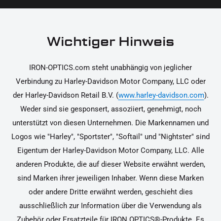
Erwartungen entsprechen. Bitte beachte, dass die
Kosten für die Rücksendung von dir selbst zu
tragen sind. Weitere Informationen zur
Wichtiger Hinweis
Rücksendung findest du in unseren
Rückgabebedingungen.
IRON-OPTICS.com steht unabhängig von jeglicher
Verbindung zu Harley-Davidson Motor Company, LLC oder
der Harley-Davidson Retail B.V. (
www.harley-davidson.com
).
Weder sind sie gesponsert, assoziiert, genehmigt, noch
unterstützt von diesen Unternehmen. Die Markennamen und
Logos wie "Harley", "Sportster", "Softail" und "Nightster" sind
Eigentum der Harley-Davidson Motor Company, LLC. Alle
anderen Produkte, die auf dieser Website erwähnt werden,
sind Marken ihrer jeweiligen Inhaber. Wenn diese Marken
oder andere Dritte erwähnt werden, geschieht dies
ausschließlich zur Information über die Verwendung als
Zubehör oder Ersatzteile für IRON OPTICS®-Produkte. Es