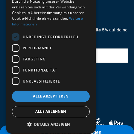
Durch die Nutzung unserer Website
German
erklären Sie sich mit der Verwendung von
Cookies in Übereinstimmung mit unserer
ZUM NEWSLETTER ANMELDEN
Cookie-Richtlinie einverstanden.
Weitere
Informationen
Melde dich jetzt zum Newsletter an und erhalte 5%
auf deine
UNBEDINGT ERFORDERLICH
erste Bestellung.
PERFORMANCE
Deine Email
TARGETING
FUNKTIONALITÄT
Abschicken
UNKLASSIFIZIERTE
ALLE AKZEPTIEREN
ALLE ABLEHNEN
DETAILS ANZEIGEN
Zum Warenkorb hinzufügen