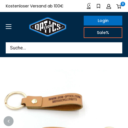
Direkt
0
Kostenloser Versand ab 100€
Made in Germany
zum
Inhalt
Login
IRON
Sale%
OPTICS