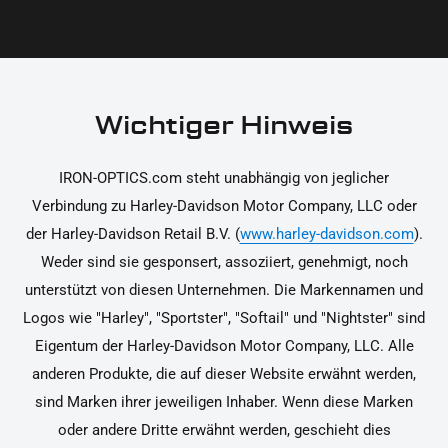
beste Qualität und Leistung zu garantieren.
nach Erhalt zurücksenden, falls sie nicht deinen
Erwartungen entsprechen. Bitte beachte, dass die
Kosten für die Rücksendung von dir selbst zu
tragen sind. Weitere Informationen zur
Wichtiger Hinweis
Rücksendung findest du in unseren
Rückgabebedingungen.
IRON-OPTICS.com steht unabhängig von jeglicher
Verbindung zu Harley-Davidson Motor Company, LLC oder
der Harley-Davidson Retail B.V. (
www.harley-davidson.com
).
Weder sind sie gesponsert, assoziiert, genehmigt, noch
unterstützt von diesen Unternehmen. Die Markennamen und
Logos wie "Harley", "Sportster", "Softail" und "Nightster" sind
Eigentum der Harley-Davidson Motor Company, LLC. Alle
anderen Produkte, die auf dieser Website erwähnt werden,
sind Marken ihrer jeweiligen Inhaber. Wenn diese Marken
oder andere Dritte erwähnt werden, geschieht dies