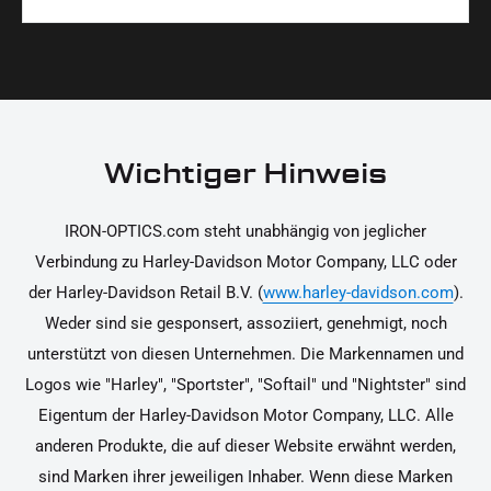
Materialien und präzise Verarbeitung, um dir die
korrekt an deinem Motorrad zu installieren.
Ja, du kannst die Teile innerhalb von 14 Tagen
beste Qualität und Leistung zu garantieren.
nach Erhalt zurücksenden, falls sie nicht deinen
Erwartungen entsprechen. Bitte beachte, dass die
Kosten für die Rücksendung von dir selbst zu
tragen sind. Weitere Informationen zur
Wichtiger Hinweis
Rücksendung findest du in unseren
Rückgabebedingungen.
IRON-OPTICS.com steht unabhängig von jeglicher
Verbindung zu Harley-Davidson Motor Company, LLC oder
der Harley-Davidson Retail B.V. (
www.harley-davidson.com
).
Weder sind sie gesponsert, assoziiert, genehmigt, noch
unterstützt von diesen Unternehmen. Die Markennamen und
Logos wie "Harley", "Sportster", "Softail" und "Nightster" sind
Eigentum der Harley-Davidson Motor Company, LLC. Alle
anderen Produkte, die auf dieser Website erwähnt werden,
sind Marken ihrer jeweiligen Inhaber. Wenn diese Marken