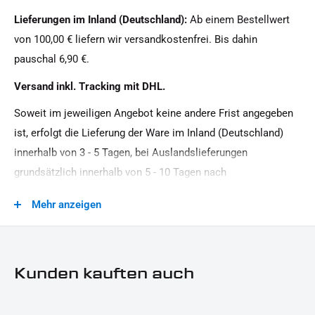
1 Stück
Lieferungen im Inland (Deutschland):
Ab einem Bestellwert
Modellreihe:
von 100,00 € liefern wir versandkostenfrei. Bis dahin
Sport HD
pauschal 6,90 €.
Motiv:
Versand inkl. Tracking mit DHL.
IRON OPTICS
Soweit im jeweiligen Angebot keine andere Frist angegeben
Motorradmarke:
ist, erfolgt die Lieferung der Ware im Inland (Deutschland)
Harley-Davidson
innerhalb von 3 - 5 Tagen, bei Auslandslieferungen
Oberfläche:
grundsätzlich innerhalb von 5 - 10 Tagen nach
Pulverbeschichtet
Vertragsschluss (bei vereinbarter Vorauszahlung nach dem
Mehr anzeigen
Zeitpunkt Ihrer Zahlungsanweisung).Beachten Sie, dass an
Produkttyp:
Sonn- und Feiertagen keine Zustellung erfolgt.
Gepäckträger
Strassenzulassung:
Kunden kauften auch
keine Eintragung erforderlich