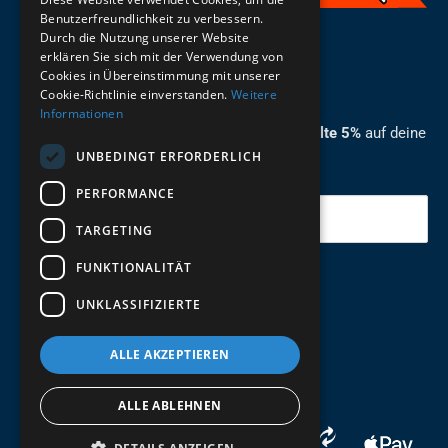
Benutzerfreundlichkeit zu verbessern.
Durch die Nutzung unserer Website
German
erklären Sie sich mit der Verwendung von
Cookies in Übereinstimmung mit unserer
ZUM NEWSLETTER ANMELDEN
Cookie-Richtlinie einverstanden.
Weitere
Informationen
Melde dich jetzt zum Newsletter an und erhalte 5%
auf deine
UNBEDINGT ERFORDERLICH
erste Bestellung.
PERFORMANCE
Deine Email
TARGETING
FUNKTIONALITÄT
Abschicken
UNKLASSIFIZIERTE
ALLE AKZEPTIEREN
ALLE ABLEHNEN