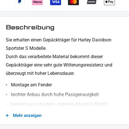
Beschreibung
Sie erhalten einen Gepäckträger für Harley Davidson
Sportster S Modelle.
Durch das verarbeitete Material bekommt dieser
Gepäckträger eine sehr gute Witterungsresistenz und
überzeugt mit hoher Lebensdauer.
Montage am Fender
leichter Anbau durch hohe Passgenauigkeit
besteht aus robustem, stabilem Material (Stahl)
schwarz pulverbeschichtet
Mehr anzeigen
bessere Sicherung und Auflage Ihres Gepäckstückes