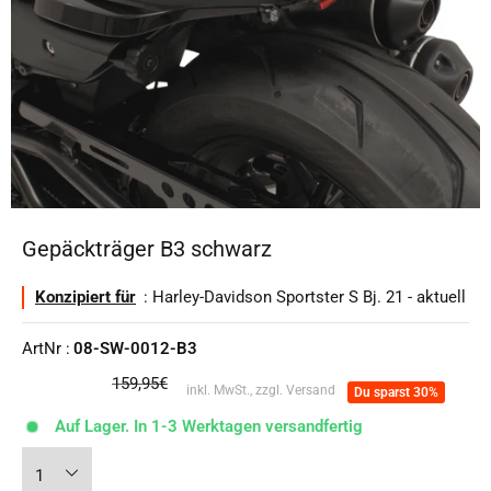
Gepäckträger B3 schwarz
Konzipiert für
: Harley-Davidson Sportster S Bj. 21 - aktuell
ArtNr :
08-SW-0012-B3
Normalpreis
159,95€
inkl. MwSt., zzgl. Versand
Du sparst 30%
Auf Lager. In 1-3 Werktagen versandfertig