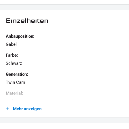
LIEFERUMFANG:
1x Gabelstabilisator
Einzelheiten
1x Montagehinweise
Dieses Angebot kann Beispielbilder enthalten, deren Inhalt über den Lieferumfang hinausgeht.
Anbauposition:
Gabel
Farbe:
Schwarz
Generation:
Twin Cam
Material:
Stahl
Mehr anzeigen
Modellreihe:
Softail HD