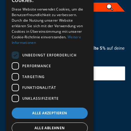
Cookies.
Diese Website verwendet Cookies, um die
Benutzerfreundlichkeit zu verbessern.
Durch die Nutzung unserer Website
German
erklären Sie sich mit der Verwendung von
Cookies in Übereinstimmung mit unserer
ZUM NEWSLETTER ANMELDEN
Cookie-Richtlinie einverstanden.
Weitere
Informationen
Melde dich jetzt zum Newsletter an und erhalte 5%
auf deine
UNBEDINGT ERFORDERLICH
erste Bestellung.
PERFORMANCE
Deine Email
TARGETING
FUNKTIONALITÄT
Abschicken
UNKLASSIFIZIERTE
ALLE AKZEPTIEREN
ALLE ABLEHNEN