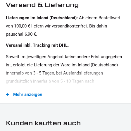
Motiv:
Versand & Lieferung
Eisernes Kreuz
Lieferungen im Inland (Deutschland):
Ab einem Bestellwert
Motorradmarke:
von 100,00 € liefern wir versandkostenfrei. Bis dahin
Harley-Davidson
pauschal 6,90 €.
Oberfläche:
Versand inkl. Tracking mit DHL.
Pulverbeschichtet
Soweit im jeweiligen Angebot keine andere Frist angegeben
Produkttyp:
ist, erfolgt die Lieferung der Ware im Inland (Deutschland)
Gabelstabilisatoren
innerhalb von 3 - 5 Tagen, bei Auslandslieferungen
Strassenzulassung:
grundsätzlich innerhalb von 5 - 10 Tagen nach
Customartikel
Vertragsschluss (bei vereinbarter Vorauszahlung nach dem
Mehr anzeigen
Zeitpunkt Ihrer Zahlungsanweisung).Beachten Sie, dass an
Sonn- und Feiertagen keine Zustellung erfolgt.
Kunden kauften auch