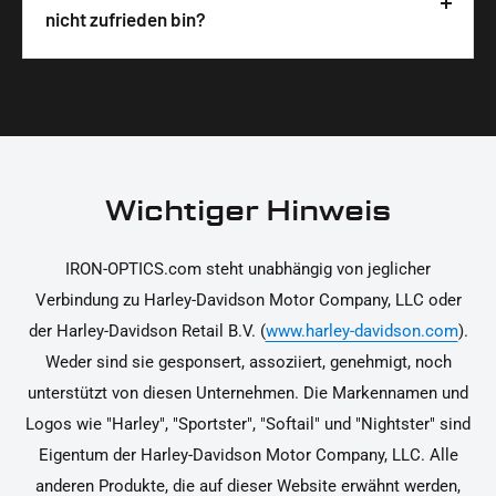
Wir legen großen Wert auf hochwertige
nicht zufrieden bin?
unterstützen dich dabei, die Teile sicher und
Materialien und präzise Verarbeitung, um dir die
korrekt an deinem Motorrad zu installieren.
Ja, du kannst die Teile innerhalb von 14 Tagen
beste Qualität und Leistung zu garantieren.
nach Erhalt zurücksenden, falls sie nicht deinen
Erwartungen entsprechen. Bitte beachte, dass die
Kosten für die Rücksendung von dir selbst zu
tragen sind. Weitere Informationen zur
Wichtiger Hinweis
Rücksendung findest du in unseren
Rückgabebedingungen.
IRON-OPTICS.com steht unabhängig von jeglicher
Verbindung zu Harley-Davidson Motor Company, LLC oder
der Harley-Davidson Retail B.V. (
www.harley-davidson.com
).
Weder sind sie gesponsert, assoziiert, genehmigt, noch
unterstützt von diesen Unternehmen. Die Markennamen und
Logos wie "Harley", "Sportster", "Softail" und "Nightster" sind
Eigentum der Harley-Davidson Motor Company, LLC. Alle
anderen Produkte, die auf dieser Website erwähnt werden,