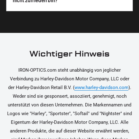
nicht zufrieden bin?
unterstützen dich dabei, die Teile sicher und
Materialien und präzise Verarbeitung, um dir die
korrekt an deinem Motorrad zu installieren.
Ja, du kannst die Teile innerhalb von 14 Tagen
beste Qualität und Leistung zu garantieren.
nach Erhalt zurücksenden, falls sie nicht deinen
Erwartungen entsprechen. Bitte beachte, dass die
Kosten für die Rücksendung von dir selbst zu
tragen sind. Weitere Informationen zur
Wichtiger Hinweis
Rücksendung findest du in unseren
Rückgabebedingungen.
IRON-OPTICS.com steht unabhängig von jeglicher
Verbindung zu Harley-Davidson Motor Company, LLC oder
der Harley-Davidson Retail B.V. (
www.harley-davidson.com
).
Weder sind sie gesponsert, assoziiert, genehmigt, noch
unterstützt von diesen Unternehmen. Die Markennamen und
Logos wie "Harley", "Sportster", "Softail" und "Nightster" sind
Eigentum der Harley-Davidson Motor Company, LLC. Alle
anderen Produkte, die auf dieser Website erwähnt werden,