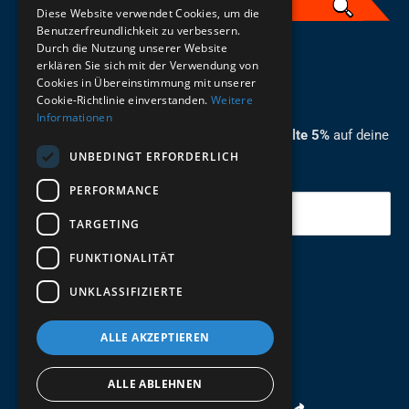
Diese Website verwendet Cookies, um die
Benutzerfreundlichkeit zu verbessern.
Durch die Nutzung unserer Website
German
erklären Sie sich mit der Verwendung von
Cookies in Übereinstimmung mit unserer
ZUM NEWSLETTER ANMELDEN
Cookie-Richtlinie einverstanden.
Weitere
Informationen
Melde dich jetzt zum Newsletter an und erhalte 5%
auf deine
UNBEDINGT ERFORDERLICH
erste Bestellung.
PERFORMANCE
Deine Email
TARGETING
FUNKTIONALITÄT
Abschicken
UNKLASSIFIZIERTE
ALLE AKZEPTIEREN
ALLE ABLEHNEN