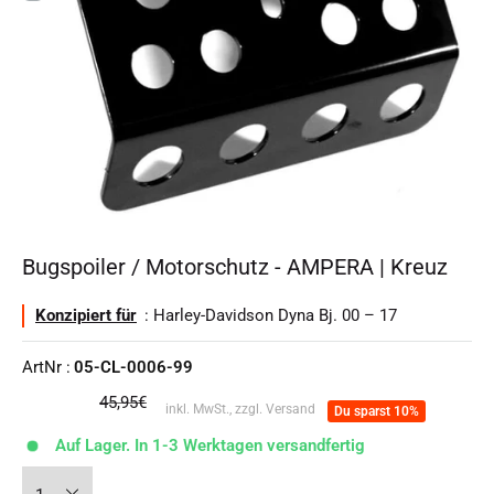
Bugspoiler / Motorschutz - AMPERA | Kreuz
Konzipiert für
: Harley-Davidson Dyna Bj. 00 – 17
ArtNr :
05-CL-0006-99
Normalpreis
45,95€
inkl. MwSt., zzgl. Versand
Du sparst 10%
Auf Lager. In 1-3 Werktagen versandfertig