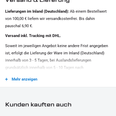
Harley-Davidson
Lieferungen im Inland (Deutschland):
Ab einem Bestellwert
Oberfläche:
von 100,00 € liefern wir versandkostenfrei. Bis dahin
Pulverbeschichtet
pauschal 6,90 €.
Produkttyp:
Versand inkl. Tracking mit DHL.
Motorschutz, Bugspoiler
Soweit im jeweiligen Angebot keine andere Frist angegeben
ist, erfolgt die Lieferung der Ware im Inland (Deutschland)
innerhalb von 3 - 5 Tagen, bei Auslandslieferungen
grundsätzlich innerhalb von 5 - 10 Tagen nach
Vertragsschluss (bei vereinbarter Vorauszahlung nach dem
Mehr anzeigen
Zeitpunkt Ihrer Zahlungsanweisung).Beachten Sie, dass an
Sonn- und Feiertagen keine Zustellung erfolgt.
Kunden kauften auch