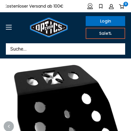
Direkt
0
ostenloser Versand ab 100€
Made in Germany
zum
Inhalt
Login
IRON
Sale%
OPTICS