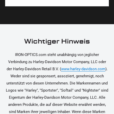
Materialien und präzise Verarbeitung, um dir die
korrekt an deinem Motorrad zu installieren.
Ja, du kannst die Teile innerhalb von 14 Tagen
beste Qualität und Leistung zu garantieren.
nach Erhalt zurücksenden, falls sie nicht deinen
Erwartungen entsprechen. Bitte beachte, dass die
Kosten für die Rücksendung von dir selbst zu
tragen sind. Weitere Informationen zur
Wichtiger Hinweis
Rücksendung findest du in unseren
Rückgabebedingungen.
IRON-OPTICS.com steht unabhängig von jeglicher
Verbindung zu Harley-Davidson Motor Company, LLC oder
der Harley-Davidson Retail B.V. (
www.harley-davidson.com
).
Weder sind sie gesponsert, assoziiert, genehmigt, noch
unterstützt von diesen Unternehmen. Die Markennamen und
Logos wie "Harley", "Sportster", "Softail" und "Nightster" sind
Eigentum der Harley-Davidson Motor Company, LLC. Alle
anderen Produkte, die auf dieser Website erwähnt werden,
sind Marken ihrer jeweiligen Inhaber. Wenn diese Marken