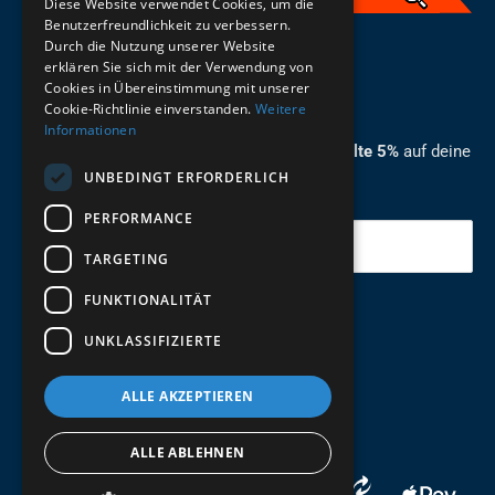
Diese Website verwendet Cookies, um die
Benutzerfreundlichkeit zu verbessern.
Durch die Nutzung unserer Website
German
erklären Sie sich mit der Verwendung von
Cookies in Übereinstimmung mit unserer
ZUM NEWSLETTER ANMELDEN
Cookie-Richtlinie einverstanden.
Weitere
Informationen
Melde dich jetzt zum Newsletter an und erhalte 5%
auf deine
UNBEDINGT ERFORDERLICH
erste Bestellung.
PERFORMANCE
Deine Email
TARGETING
FUNKTIONALITÄT
Abschicken
UNKLASSIFIZIERTE
ALLE AKZEPTIEREN
ALLE ABLEHNEN