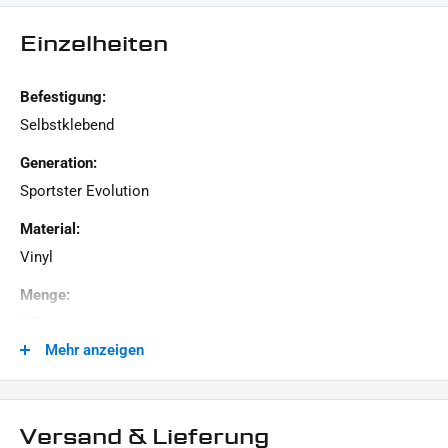
hinaus geht.
Einzelheiten
Befestigung:
Selbstklebend
Generation:
Sportster Evolution
Material:
Vinyl
Menge:
1 Paar
Mehr anzeigen
Modellreihe:
Sportster HD
Motiv:
Versand & Lieferung