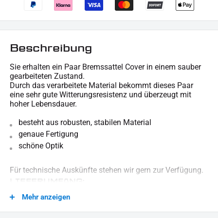
Beschreibung
Sie erhalten ein Paar Bremssattel Cover in einem sauber
gearbeiteten Zustand.
Durch das verarbeitete Material bekommt dieses Paar
eine sehr gute Witterungsresistenz und überzeugt mit
hoher Lebensdauer.
besteht aus robusten, stabilen Material
genaue Fertigung
schöne Optik
Für technische Auskünfte stehen wir gern zur Verfügung.
LIEFERUMFANG:
1x Paar Cover (2 Stück)
Mehr anzeigen
Dieses Angebot kann Beispielbilder enthalten, deren Inhalt über den Lieferumfang