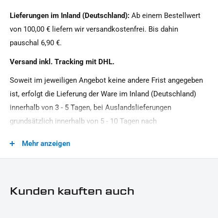
Eisernes Kreuz Rot
Lieferungen im Inland (Deutschland):
Ab einem Bestellwert
Motorradmarke:
von 100,00 € liefern wir versandkostenfrei. Bis dahin
Harley-Davidson
pauschal 6,90 €.
Produkttyp:
Versand inkl. Tracking mit DHL.
Cover
Soweit im jeweiligen Angebot keine andere Frist angegeben
ist, erfolgt die Lieferung der Ware im Inland (Deutschland)
innerhalb von 3 - 5 Tagen, bei Auslandslieferungen
grundsätzlich innerhalb von 5 - 10 Tagen nach
Vertragsschluss (bei vereinbarter Vorauszahlung nach dem
Mehr anzeigen
Zeitpunkt Ihrer Zahlungsanweisung).Beachten Sie, dass an
Sonn- und Feiertagen keine Zustellung erfolgt.
Kunden kauften auch