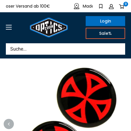
Direkt
0
oser Versand ab 100€
Made in Germany
zum
Inhalt
Login
IRON
Sale%
OPTICS