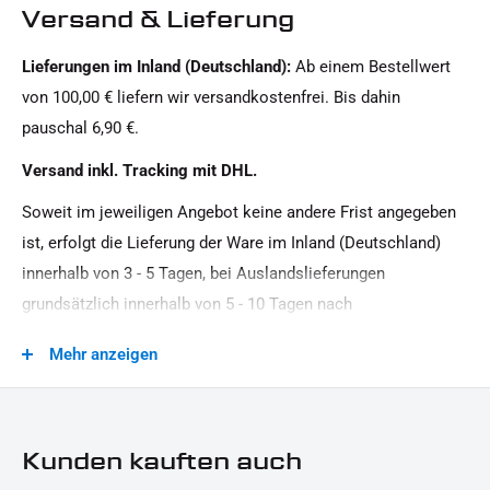
Versand & Lieferung
Motorradmarke:
Lieferungen im Inland (Deutschland):
Ab einem Bestellwert
Universal Marke
von 100,00 € liefern wir versandkostenfrei. Bis dahin
Produkttyp:
pauschal 6,90 €.
Blinker Halter
Versand inkl. Tracking mit DHL.
Soweit im jeweiligen Angebot keine andere Frist angegeben
ist, erfolgt die Lieferung der Ware im Inland (Deutschland)
innerhalb von 3 - 5 Tagen, bei Auslandslieferungen
grundsätzlich innerhalb von 5 - 10 Tagen nach
Vertragsschluss (bei vereinbarter Vorauszahlung nach dem
Mehr anzeigen
Zeitpunkt Ihrer Zahlungsanweisung).Beachten Sie, dass an
Sonn- und Feiertagen keine Zustellung erfolgt.
Kunden kauften auch