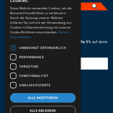
Cookies.
Diese Website verwendet Cookies, um die
Benutzerfreundlichkeit zu verbessern.
Durch die Nutzung unserer Website
German
erklären Sie sich mit der Verwendung von
Cookies in Übereinstimmung mit unserer
ZUM NEWSLETTER ANMELDEN
Cookie-Richtlinie einverstanden.
Weitere
Informationen
Melde dich jetzt zum Newsletter an und erhalte 5%
auf deine
UNBEDINGT ERFORDERLICH
erste Bestellung.
PERFORMANCE
Deine Email
TARGETING
FUNKTIONALITÄT
Abschicken
UNKLASSIFIZIERTE
ALLE AKZEPTIEREN
ALLE ABLEHNEN