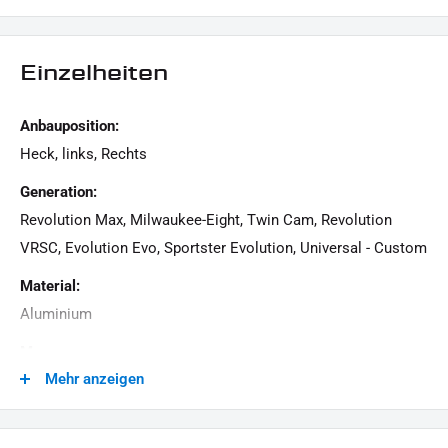
Einzelheiten
Lieferumfang:
1x Paar Blinkerhalter
Anbauposition:
Dieses Angebot kann Beispielbilder enthalten, deren Inhalt über den Lieferumfang hinaus
Heck, links, Rechts
geht.
Generation:
Revolution Max, Milwaukee-Eight, Twin Cam, Revolution
VRSC, Evolution Evo, Sportster Evolution, Universal - Custom
Material:
Aluminium
Menge:
Mehr anzeigen
1 Paar
Modellreihe:
Universal Modellreihe