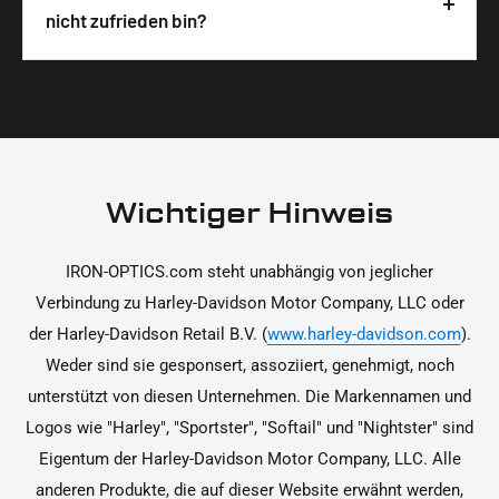
Produktverpackung scannen. Die Hinweise
Wir legen großen Wert auf hochwertige
nicht zufrieden bin?
unterstützen dich dabei, die Teile sicher und
Materialien und präzise Verarbeitung, um dir die
korrekt an deinem Motorrad zu installieren.
Ja, du kannst die Teile innerhalb von 14 Tagen
beste Qualität und Leistung zu garantieren.
nach Erhalt zurücksenden, falls sie nicht deinen
Erwartungen entsprechen. Bitte beachte, dass die
Kosten für die Rücksendung von dir selbst zu
tragen sind. Weitere Informationen zur
Wichtiger Hinweis
Rücksendung findest du in unseren
Rückgabebedingungen.
IRON-OPTICS.com steht unabhängig von jeglicher
Verbindung zu Harley-Davidson Motor Company, LLC oder
der Harley-Davidson Retail B.V. (
www.harley-davidson.com
).
Weder sind sie gesponsert, assoziiert, genehmigt, noch
unterstützt von diesen Unternehmen. Die Markennamen und
Logos wie "Harley", "Sportster", "Softail" und "Nightster" sind
Eigentum der Harley-Davidson Motor Company, LLC. Alle
anderen Produkte, die auf dieser Website erwähnt werden,