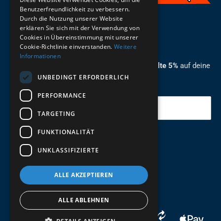
Benutzerfreundlichkeit zu verbessern.
Durch die Nutzung unserer Website
German
erklären Sie sich mit der Verwendung von
Cookies in Übereinstimmung mit unserer
ZUM NEWSLETTER ANMELDEN
Cookie-Richtlinie einverstanden.
Weitere
Informationen
Melde dich jetzt zum Newsletter an und erhalte 5%
auf deine
UNBEDINGT ERFORDERLICH
erste Bestellung.
PERFORMANCE
Deine Email
TARGETING
FUNKTIONALITÄT
Abschicken
UNKLASSIFIZIERTE
ALLE AKZEPTIEREN
ALLE ABLEHNEN