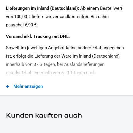
Softail HD
Lieferungen im Inland (Deutschland):
Ab einem Bestellwert
Motiv:
von 100,00 € liefern wir versandkostenfrei. Bis dahin
IRON OPTICS
pauschal 6,90 €.
Motorradmarke:
Versand inkl. Tracking mit DHL.
Harley-Davidson
Soweit im jeweiligen Angebot keine andere Frist angegeben
Oberfläche:
ist, erfolgt die Lieferung der Ware im Inland (Deutschland)
Pulverbeschichtet
innerhalb von 3 - 5 Tagen, bei Auslandslieferungen
Produkttyp:
grundsätzlich innerhalb von 5 - 10 Tagen nach
Belt-/Kettenschutz
Vertragsschluss (bei vereinbarter Vorauszahlung nach dem
Mehr anzeigen
Zeitpunkt Ihrer Zahlungsanweisung).Beachten Sie, dass an
Strassenzulassung:
Sonn- und Feiertagen keine Zustellung erfolgt.
keine Eintragung erforderlich
Kunden kauften auch