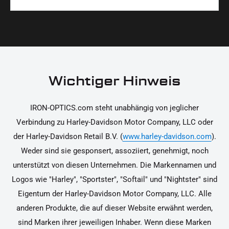
Materialien und präzise Verarbeitung, um dir die
korrekt an deinem Motorrad zu installieren.
Ja, du kannst die Teile innerhalb von 14 Tagen
beste Qualität und Leistung zu garantieren.
nach Erhalt zurücksenden, falls sie nicht deinen
Erwartungen entsprechen. Bitte beachte, dass die
Kosten für die Rücksendung von dir selbst zu
tragen sind. Weitere Informationen zur
Wichtiger Hinweis
Rücksendung findest du in unseren
Rückgabebedingungen.
IRON-OPTICS.com steht unabhängig von jeglicher
Verbindung zu Harley-Davidson Motor Company, LLC oder
der Harley-Davidson Retail B.V. (
www.harley-davidson.com
).
Weder sind sie gesponsert, assoziiert, genehmigt, noch
unterstützt von diesen Unternehmen. Die Markennamen und
Logos wie "Harley", "Sportster", "Softail" und "Nightster" sind
Eigentum der Harley-Davidson Motor Company, LLC. Alle
anderen Produkte, die auf dieser Website erwähnt werden,
sind Marken ihrer jeweiligen Inhaber. Wenn diese Marken