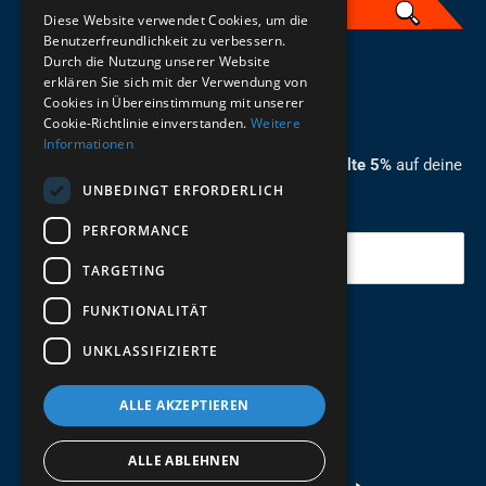
Diese Website verwendet Cookies, um die
Benutzerfreundlichkeit zu verbessern.
Durch die Nutzung unserer Website
German
erklären Sie sich mit der Verwendung von
Cookies in Übereinstimmung mit unserer
ZUM NEWSLETTER ANMELDEN
Cookie-Richtlinie einverstanden.
Weitere
Informationen
Melde dich jetzt zum Newsletter an und erhalte 5%
auf deine
UNBEDINGT ERFORDERLICH
erste Bestellung.
PERFORMANCE
Deine Email
TARGETING
FUNKTIONALITÄT
Abschicken
UNKLASSIFIZIERTE
ALLE AKZEPTIEREN
ALLE ABLEHNEN