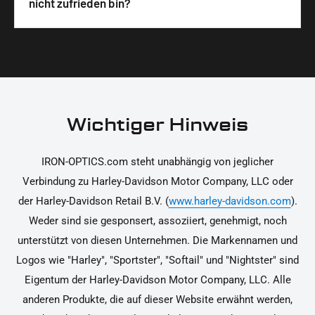
Wir legen großen Wert auf hochwertige
nicht zufrieden bin?
unterstützen dich dabei, die Teile sicher und
Materialien und präzise Verarbeitung, um dir die
korrekt an deinem Motorrad zu installieren.
Ja, du kannst die Teile innerhalb von 14 Tagen
beste Qualität und Leistung zu garantieren.
nach Erhalt zurücksenden, falls sie nicht deinen
Erwartungen entsprechen. Bitte beachte, dass die
Kosten für die Rücksendung von dir selbst zu
tragen sind. Weitere Informationen zur
Wichtiger Hinweis
Rücksendung findest du in unseren
Rückgabebedingungen.
IRON-OPTICS.com steht unabhängig von jeglicher
Verbindung zu Harley-Davidson Motor Company, LLC oder
der Harley-Davidson Retail B.V. (
www.harley-davidson.com
).
Weder sind sie gesponsert, assoziiert, genehmigt, noch
unterstützt von diesen Unternehmen. Die Markennamen und
Logos wie "Harley", "Sportster", "Softail" und "Nightster" sind
Eigentum der Harley-Davidson Motor Company, LLC. Alle
anderen Produkte, die auf dieser Website erwähnt werden,