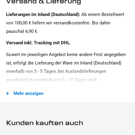
Versand & Lieferung
Sport HD
Lieferungen im Inland (Deutschland):
Ab einem Bestellwert
Motiv:
von 100,00 € liefern wir versandkostenfrei. Bis dahin
IRON OPTICS
pauschal 6,90 €.
Motorradmarke:
Versand inkl. Tracking mit DHL.
Harley-Davidson
Soweit im jeweiligen Angebot keine andere Frist angegeben
Oberfläche:
ist, erfolgt die Lieferung der Ware im Inland (Deutschland)
Pulverbeschichtet
innerhalb von 3 - 5 Tagen, bei Auslandslieferungen
Produkttyp:
grundsätzlich innerhalb von 5 - 10 Tagen nach
Cover
Vertragsschluss (bei vereinbarter Vorauszahlung nach dem
Mehr anzeigen
Zeitpunkt Ihrer Zahlungsanweisung).Beachten Sie, dass an
Sonn- und Feiertagen keine Zustellung erfolgt.
Kunden kauften auch