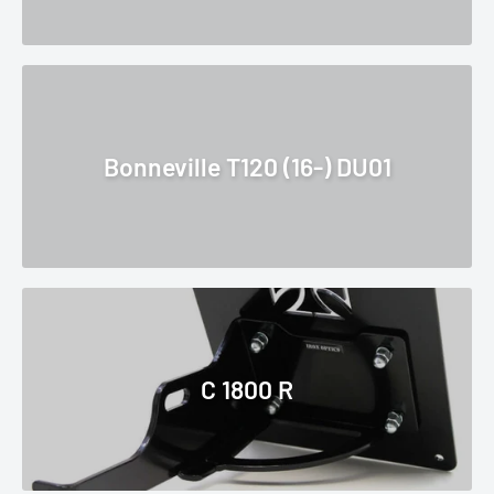
Bonneville T120 (16-) DU01
C 1800 R