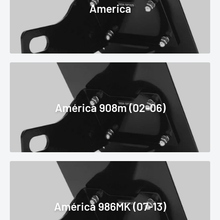
America
América 908m (02-06)
América 986MK (07-13)