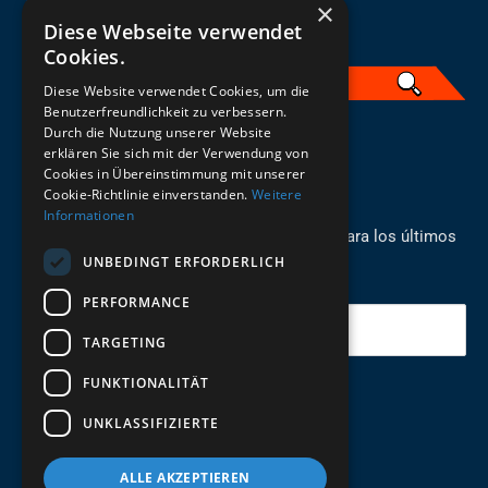
×
Diese Webseite verwendet
Cookies.
Diese Website verwendet Cookies, um die
Benutzerfreundlichkeit zu verbessern.
Durch die Nutzung unserer Website
Spanisch
erklären Sie sich mit der Verwendung von
Cookies in Übereinstimmung mit unserer
REGÍSTRESE PARA EL BOLETÍN
Cookie-Richtlinie einverstanden.
Weitere
Informationen
¡Manténgase al día con los recién llegados para los últimos
UNBEDINGT ERFORDERLICH
modelos!
PERFORMANCE
Tu correo electrónico
TARGETING
FUNKTIONALITÄT
Enviar
UNKLASSIFIZIERTE
ALLE AKZEPTIEREN